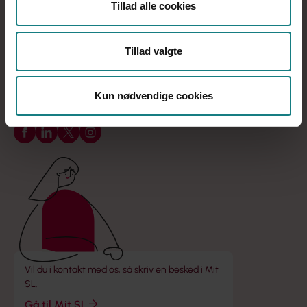
Tillad alle cookies
Onsdag
09:00 - 15:00
Torsdag
09:00 - 17:00
Tillad valgte
Fredag
09:00 - 13:00
Kun nødvendige cookies
Find din kreds
Følg os på Facebook
Følg os på LinkedIn
Følg os på X
Følg os på Instagram
Vil du i kontakt med os, så skriv en besked i Mit
SL.
Gå til Mit SL