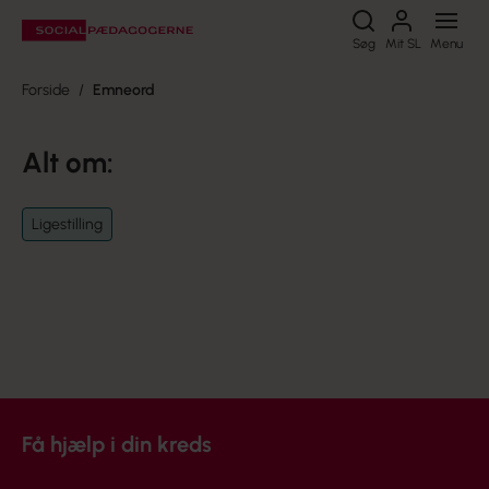
Søg
Søg
Mit SL
Menu
Forside
Emneord
Alt om:
Ligestilling
Få hjælp i din kreds