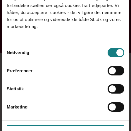
forbindelse sættes der også cookies fra tredjeparter. Vi
håber, du accepterer cookies - det vil gøre det nemmere
for os at optimere og videreudvikle både SL.dk og vores
markedsføring.
Bornholm
Hovedstaden
Midtjylland
Nordjylland
Sjælland og Øerne
Syddanmark
Samtykkevalg
Nødvendig
Præferencer
Statistik
Kontakt a-kasse og fagforening
7248 6000
Marketing
Mandag
09:00 - 15:00
Tirsdag
09:00 - 15:00