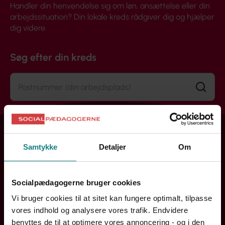
Handler din henvendelse sig om løn, ansættelse eller din
arbejdssituation? Din lokale kreds rådgiver dig og hjælper
dig videre.
Søg efter din kreds
Søg
Samtykke
Detaljer
Om
Socialpædagogerne bruger cookies
Vi bruger cookies til at sitet kan fungere optimalt, tilpasse
vores indhold og analysere vores trafik. Endvidere
benyttes de til at optimere vores annoncering - og i den