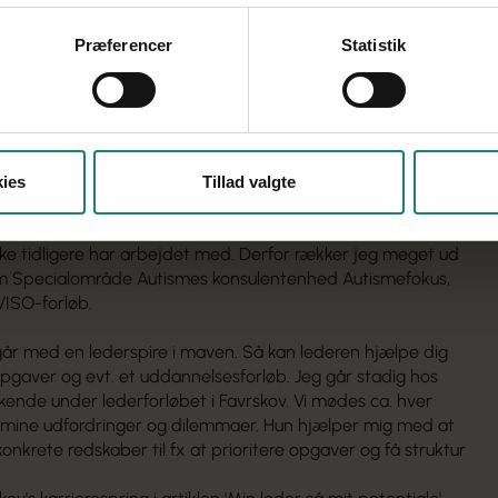
i har en fin dynamik. Det kan være svært at være i en
 vant til. Jeg skal veje mine ord på en anden måde, når jeg
Præferencer
Statistik
h nej, medarbejdere, nu hvor jeg er leder. Jeg elsker en
ynes, det er så spændende at gå på opdagelse i andre. Men
 interesse som kontrol, og derfor skal jeg træde lidt mere
ttet voksne med autisme og normalt eller højt
ies
Tillad valgte
bende udfordringer, fx i form af svær psykiatrisk
oblematikker og/eller problemskabende adfærd. Det er en
ke tidligere har arbejdet med. Derfor rækker jeg meget ud
om Specialområde Autismes konsulentenhed Autismefokus,
VISO-forløb.
 går med en lederspire i maven. Så kan lederen hjælpe dig
gaver og evt. et uddannelsesforløb. Jeg går stadig hos
kende under lederforløbet i Favrskov. Vi mødes ca. hver
mine udfordringer og dilemmaer. Hun hjælper mig med at
konkrete redskaber til fx at prioritere opgaver og få struktur