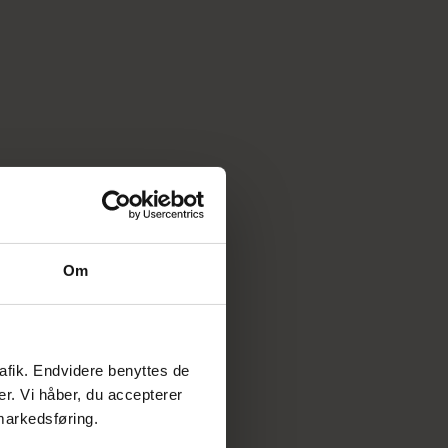
32 år
August 2022
2022
2022
2015-2022
Om
2015
rafik. Endvidere benyttes de
er. Vi håber, du accepterer
 markedsføring.