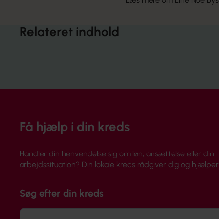
Læs mere om Line Noe Bysko
Relateret indhold
Få hjælp i din kreds
Handler din henvendelse sig om løn, ansættelse eller din
arbejdssituation? Din lokale kreds rådgiver dig og hjælper 
Søg efter din kreds