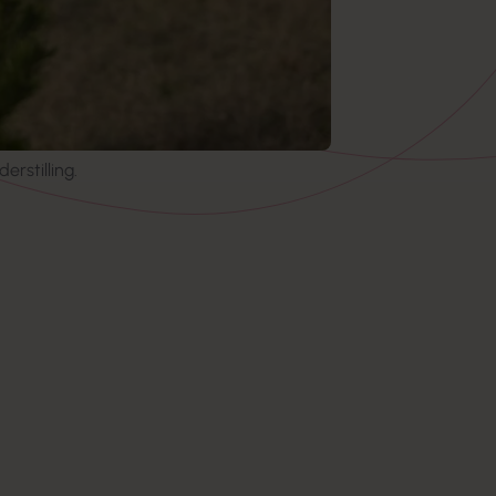
erstilling.
Line Noe Byskov