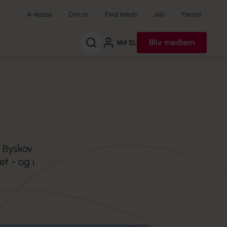
A-kasse
Om os
Find kreds
Job
Presse
Søg
Bliv medlem
Mit SL
e Byskov
et - og i