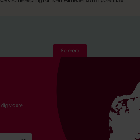
v's karrierespring i artiklen
'Min leder så mit potentiale'
Se mere
dig videre.