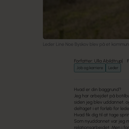
Leder Line Noe Byskov blev på et kommunalt 
Forfatter: Ulla Abildtrup
Job og karriere
Leder
Hvad er din baggrund?
Jeg har arbejdet på botil
siden jeg blev uddannet, o
deltaget i et forløb for le
Hvad fik dig til at tage spr
Som nyuddannet var jeg m
relationsarbejdet. Men i fo