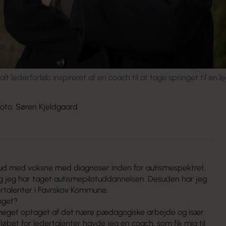
lederforløb inspireret af en coach til at tage springet til en led
Foto: Søren Kjeldgaard
bud med voksne med diagnoser inden for autismespektret,
g jeg har taget autisme­pilotuddannelsen. Desuden har jeg
dertalenter i Favrskov Kommune.
inget?
eget optaget af det nære pædagogiske arbejde og især
rløbet for ledertalenter havde jeg en coach, som fik mig til