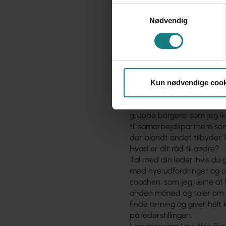
med alle min spørgsmål – v
Samtykkevalg
anden position, end man er
Nødvendig
taler med mine kolleger, nå
god faglig diskussion og s
nogle kan måske opleve min
varsomt.
Hvor bliver du udfordret?
Hinge er et botilbud målre
Kun nødvendige cook
begavelsesniveau og indgri
komorbiditet, rusmiddelpr
gruppe borgere, som jeg ik
til samarbejdspartnere s
der blandt andet tilbyder 
Hvad er dit råd til andre?
Tal med din leder, hvis du
med nye udfordringer og op
coachen, som jeg lærte at 
anden måned og taler om 
finde retning og giver helt 
på lederstillingen.