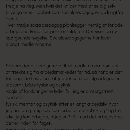
tredje halvleg. Men hvis det kniber med at se dig selv
blive gammel i jobbet som socialpædagog, er du langtfra
alene.
Hver tredje socialpædagog planlægger nemlig at forlade
arbejdsmarkedet før pensionsalderen. Det viser en ny
spørgeundersøgelse, Socialpædagogerne har lavet
blandt medlemmerne.
Selvom der er flere grunde til, at medlemmerne ønsker
at trække sig fra arbejdsmarkedet før tid, så handler det
for langt de fleste om, at jobbet som socialpædagog er
slidsomt, både fysisk og psykisk.
Nogle af forklaringerne lyder fx: ’Jeg er omsorgstræt’,
’Nedslidt
fysisk, mentalt og psykisk efter et langt arbejdsliv, hvor
jeg har brugt mig selv som arbejdsredskab’ – og ’Jeg tror
ikke, jeg kan arbejde, til jeg er 71 år med det arbejdspres,
der er inden for faget’.
Svarene stammer fra en spørgeundersøgelse fra