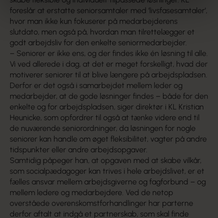
foreslår at erstatte seniorsamtaler med ’livsfasesamtaler’,
hvor man ikke kun fokuserer på medarbejderens
slutdato, men også på, hvordan man tilrettelægger et
godt arbejdsliv for den enkelte seniormedarbejder.
– Seniorer er ikke ens, og der findes ikke én løsning til alle.
Vi ved allerede i dag, at det er meget forskelligt, hvad der
motiverer seniorer til at blive længere på arbejdspladsen.
Derfor er det også i samarbejdet mellem leder og
medarbejder, at de gode løsninger findes – både for den
enkelte og for arbejdspladsen, siger direktør i KL Kristian
Heunicke, som opfordrer til også at tænke videre end til
de nuværende seniorordninger, da løsningen for nogle
seniorer kan handle om øget fleksibilitet, vagter på andre
tidspunkter eller andre arbejdsopgaver.
Samtidig påpeger han, at opgaven med at skabe vilkår,
som socialpædagoger kan trives i hele arbejdslivet, er et
fælles ansvar mellem arbejdsgiverne og fagforbund – og
mellem ledere og medarbejdere. Ved de netop
overståede overenskomstforhandlinger har parterne
derfor aftalt at indgå et partnerskab, som skal finde