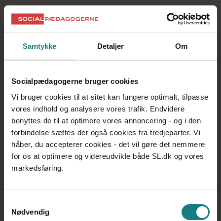
Dyrk kollegafællesskabet
Noget, der også kan få seniorer til at blive, er gode
Samtykke
Detaljer
Om
samarbejdsrelationer. Lars Louis Andersen anbefaler, at
man fx indfører korte fælles træningsforløb på
arbejdspladsen, fordi det kan medvirke til, at man
forebygger skader, samtidig med at det styrker
Socialpædagogerne bruger cookies
samarbejdsrelationerne.
Vi bruger cookies til at sitet kan fungere optimalt, tilpasse
– Bare tre gange ti minutters træning mindsker smerter i
vores indhold og analysere vores trafik. Endvidere
ryg, nakke og skuldre og bidrager til at mindske tab af
benyttes de til at optimere vores annoncering - og i den
arbejdsevne. Samtidig styrker man
forbindelse sættes der også cookies fra tredjeparter. Vi
samarbejdsrelationerne, når man gør noget sammen
håber, du accepterer cookies - det vil gøre det nemmere
med kollegerne i arbejdstiden som fx at lave småøvelser
med trænings­elastikker.
for os at optimere og videreudvikle både SL.dk og vores
Han tilføjer, at det også kan være andre ting end fysisk
markedsføring.
træning – det er samværet og fælles oplevelser, som
virker positivt på trivslen. Til gengæld er det et fælles
ansvar mellem leder og medarbejdere at få kollegialt
Samtykkevalg
trivsels­samvær op at stå og ikke mindst holde fast i det.
Nødvendig