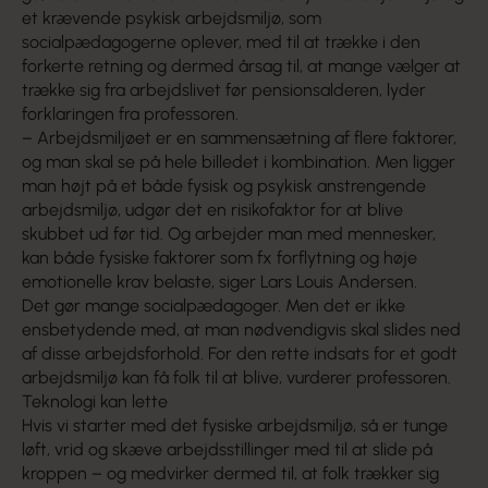
et krævende psykisk arbejdsmiljø, som
socialpædagogerne oplever, med til at trække i den
forkerte retning og dermed årsag til, at mange vælger at
trække sig fra arbejdslivet før pensionsalderen, lyder
forklaringen fra professoren.
– Arbejdsmiljøet er en sammensætning af flere faktorer,
og man skal se på hele billedet i kombination. Men ligger
man højt på et både fysisk og psykisk anstrengende
arbejdsmiljø, udgør det en risikofaktor for at blive
skubbet ud før tid. Og arbejder man med mennesker,
kan både fysiske faktorer som fx forflytning og høje
emotionelle krav belaste, siger Lars Louis Andersen.
Det gør mange socialpædagoger. Men det er ikke
ensbetydende med, at man nødvendigvis skal slides ned
af disse arbejdsforhold. For den rette indsats for et godt
arbejdsmiljø kan få folk til at blive, vurderer professoren.
Teknologi kan lette
Hvis vi starter med det fysiske arbejdsmiljø, så er tunge
løft, vrid og skæve arbejdsstillinger med til at slide på
kroppen – og medvirker dermed til, at folk trækker sig