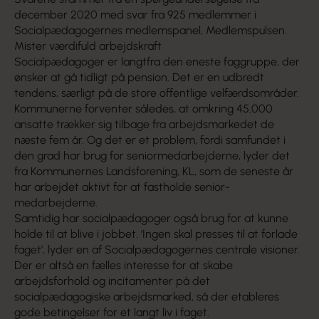
december 2020 med svar fra 925 medlemmer i
Socialpædagogernes medlemspanel, Medlemspulsen.
Mister værdifuld arbejdskraft
Socialpædagoger er langtfra den eneste faggruppe, der
ønsker at gå tidligt på pension. Det er en udbredt
tendens, særligt på de store offentlige velfærdsområder.
Kommunerne forventer således, at omkring 45.000
ansatte trækker sig tilbage fra arbejdsmarkedet de
næste fem år. Og det er et problem, fordi samfundet i
den grad har brug for seniormedarbejderne, lyder det
fra Kommunernes Landsforening, KL, som de seneste år
har arbejdet aktivt for at fastholde senior­
medarbejderne.
Samtidig har socialpædagoger også brug for at kunne
holde til at blive i jobbet. ’Ingen skal presses til at forlade
faget’, lyder en af Socialpædagogernes centrale visioner.
Der er altså en fælles interesse for at skabe
arbejdsforhold og incitamenter på det
socialpædagogiske arbejdsmarked, så der etableres
gode betingelser for et langt liv i faget.