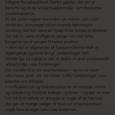
tidligere fra arbejdslivet. Derfor gælder det om at
benytte sig af de fysiske hjælpemidler, som beskytter
medarbejderne.
På det punkt tegner fremtiden lys, mener Lars Louis
Andersen, som peger på en rivende teknologisk
udvikling, der kan være en hjælp til de fysiske strabadser.
Det kan fx være intelligente senge, som kan løfte
borgerne op af sengen til lodret position.
– Men det er afgørende, at hjælpe­midlerne reelt er
tilgængelige og bliver brugt, understreger han.
Mindst lige så vigtigt er det at skabe et godt psykosocialt
arbejdsmiljø, viser forskningen.
Det handler bl.a. om anerkendelse – og om at blive
informeret godt, når der bliver truffet beslutninger, som
påvirker ens arbejde.
– Indflydelse på og anerkendelse for sit arbejde, støtte
og opbakning fra både kolleger og leder – og det, at man
har tid til at udføre sit arbejde, er nogle af de faktorer,
der gør, at mange vælger at blive på arbejdspladsen
nogle flere år, siger Lars Louis Andersen.