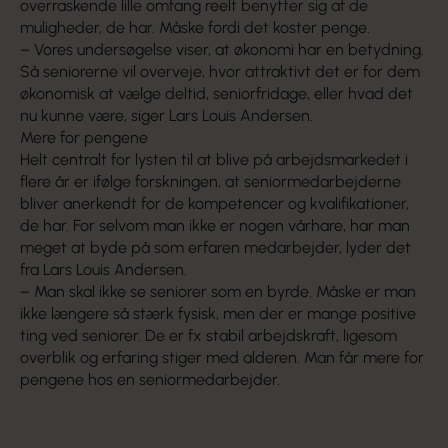
overraskende lille omfang reelt benytter sig af de
muligheder, de har. Måske fordi det koster penge.
– Vores undersøgelse viser, at økonomi har en betydning.
Så seniorerne vil overveje, hvor attraktivt det er for dem
økonomisk at vælge deltid, seniorfridage, eller hvad det
nu kunne være, siger Lars Louis Andersen.
Mere for pengene
Helt centralt for lysten til at blive på arbejdsmarkedet i
flere år er ifølge forskningen, at seniormedarbejderne
bliver anerkendt for de kompetencer og kvalifikationer,
de har. For selvom man ikke er nogen vårhare, har man
meget at byde på som erfaren medarbejder, lyder det
fra Lars Louis Andersen.
– Man skal ikke se seniorer som en byrde. Måske er man
ikke længere så stærk fysisk, men der er mange positive
ting ved seniorer. De er fx stabil arbejdskraft, ligesom
overblik og erfaring stiger med alderen. Man får mere for
pengene hos en seniormedarbejder.