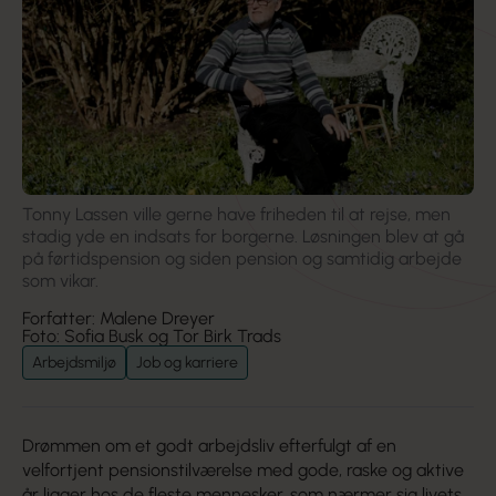
Tonny Lassen ville gerne have friheden til at rejse, men
stadig yde en indsats for borgerne. Løsningen blev at gå
på førtids­pension og siden pension og samtidig arbejde
som vikar.
Forfatter: Malene Dreyer
Foto: Sofia Busk og Tor Birk Trads
Arbejdsmiljø
Job og karriere
Drømmen om et godt arbejdsliv efterfulgt af en
velfortjent pensionstilværelse med gode, raske og aktive
år ligger hos de fleste mennesker, som nærmer sig livets