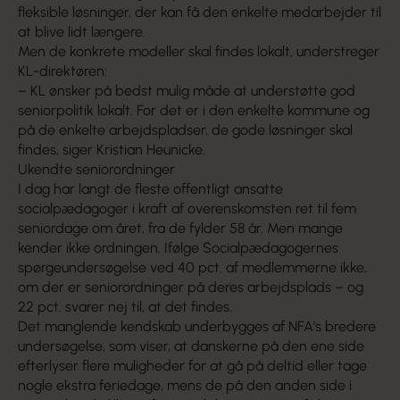
fleksible løsninger, der kan få den enkelte medarbejder til
at blive lidt længere.
Men de konkrete modeller skal findes lokalt, understreger
KL-direktøren:
– KL ønsker på bedst mulig måde at understøtte god
seniorpolitik lokalt. For det er i den enkelte kommune og
på de enkelte arbejdspladser, de gode løsninger skal
findes, siger Kristian Heunicke.
Ukendte seniorordninger
I dag har langt de fleste offentligt ansatte
socialpædagoger i kraft af overenskomsten ret til fem
seniordage om året, fra de fylder 58 år. Men mange
kender ikke ordningen. Ifølge Socialpædagogernes
spørgeundersøgelse ved 40 pct. af medlemmerne ikke,
om der er seniorordninger på deres arbejdsplads – og
22 pct. svarer nej til, at det findes.
Det manglende kendskab underbygges af NFA’s bredere
undersøgelse, som viser, at danskerne på den ene side
efterlyser flere muligheder for at gå på deltid eller tage
nogle ekstra feriedage, mens de på den anden side i