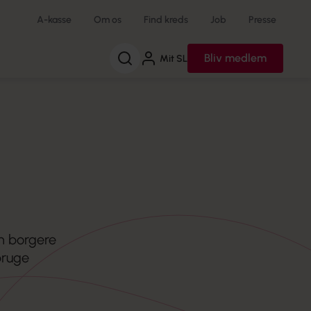
A-kasse
Om os
Find kreds
Job
Presse
Søg
Bliv medlem
Mit SL
n borgere
bruge