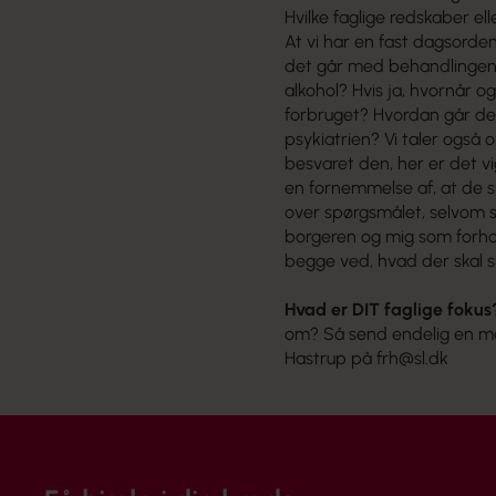
Hvilke faglige redskaber el
At vi har en fast dagsorden
det går med behandlingen. 
alkohol? Hvis ja, hvornår og
forbruget? Hvordan går de
psykiatrien? Vi taler ogs
besvaret den, her er det vi
en fornemmelse af, at de sk
over spørgsmålet, selvom 
borgeren og mig som forhold
begge ved, hvad der skal 
Hvad er DIT faglige fokus
om? Så send endelig en mai
Hastrup på
frh@sl.dk