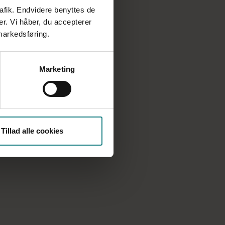
rafik. Endvidere benyttes de
er. Vi håber, du accepterer
 markedsføring.
Marketing
Tillad alle cookies