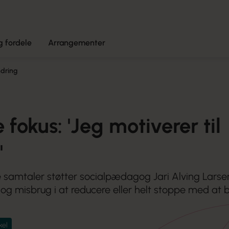
 fordele
Arrangementer
ndring
 fokus: 'Jeg motiverer til
'
amtaler støtter socialpædagog Jari Alving Larse
g misbrug i at reducere eller helt stoppe med at 
kel