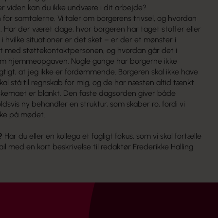
ler viden kan du ikke undvære i dit arbejde?
 for samtalerne. Vi taler om borgerens trivsel, og hvordan
Har der været dage, hvor borgeren har taget stoffer eller
 i hvilke situationer er det sket – er der et mønster i
t med støttekontaktpersonen, og hvordan går det i
å om hjemmeopgaven. Nogle gange har borgerne ikke
gtigt, at jeg ikke er fordømmende. Borgeren skal ikke have
al stå til regnskab for mig, og de har næsten altid tænkt
skemaet er blankt. Den faste dagsorden giver både
svis ny behandler en struktur, som skaber ro, fordi vi
ske på mødet.
?
Har du eller en kollega et fagligt fokus, som vi skal fortælle
l med en kort beskrivelse til redaktør Frederikke Halling