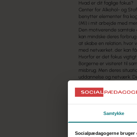
Hvad er dit faglige fokus?
Center for Alkohol- og St
benytter elementer fra ko
(MI) i mit arbejde med m
Den motiverende samtale er 
kan mindske deres forbrug a
at skabe en relation, hvor
med netværket, der kan f
Hvorfor er det fokus vigtigt
Borgerne er visiteret til sa
misbrug. Men deres situation
uddannelse og netværk. De e
brug for støtte til at finde
stoffer.
Beskriv en situation fra di
Jeg har en borger, som kom
borgerne ofte er hos os. H
Samtykke
på forhånd, fordi hun lider 
selvmedicinering med stoff
Jeg er rolig og sørger for
Socialpædagogerne bruger 