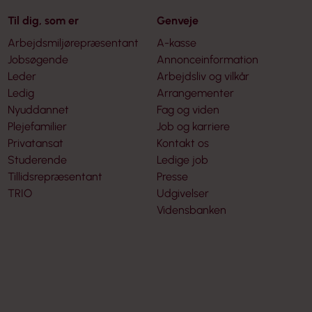
Til dig, som er
Genveje
Arbejdsmiljørepræsentant
A-kasse
Jobsøgende
Annonceinformation
Leder
Arbejdsliv og vilkår
Ledig
Arrangementer
Nyuddannet
Fag og viden
Plejefamilier
Job og karriere
Privatansat
Kontakt os
Studerende
Ledige job
Tillidsrepræsentant
Presse
TRIO
Udgivelser
Vidensbanken