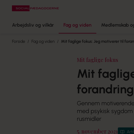
Arbejdsliv og vilkår
Fag og viden
Medlemskab og
Forside
Fag og viden
Mit faglige fokus: Jeg motiverer til fora
Mit faglige fokus
Mit faglige
forandring
Gennem motiverende s
med psykisk sygdom o
rusmidler
5. november 2021
Arti