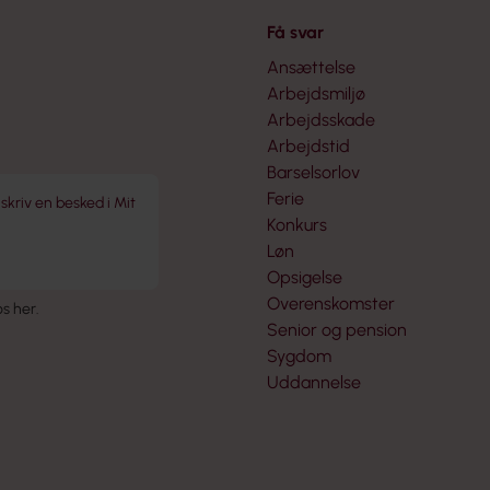
Få svar
Ansættelse
Arbejdsmiljø
Arbejdsskade
Arbejdstid
Barselsorlov
Ferie
 skriv en besked i Mit
Konkurs
Løn
Opsigelse
Overenskomster
 os her
.
Senior og pension
Sygdom
Uddannelse