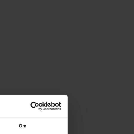
Når det meningsfulde job æder
dig op
Om