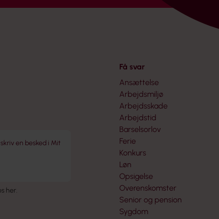
Få svar
Ansættelse
Arbejdsmiljø
Arbejdsskade
Arbejdstid
Barselsorlov
Ferie
 skriv en besked i Mit
Konkurs
Løn
Opsigelse
Overenskomster
 os her
.
Senior og pension
Sygdom