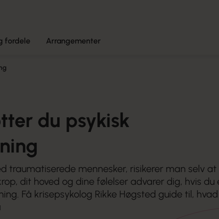
 fordele
Arrangementer
ng
ter du psykisk
tning
 traumatiserede mennesker, risikerer man selv at
op, dit hoved og dine følelser advarer dig, hvis du
ning. Få krisepsykolog Rikke Høgsted guide til, hvad
å