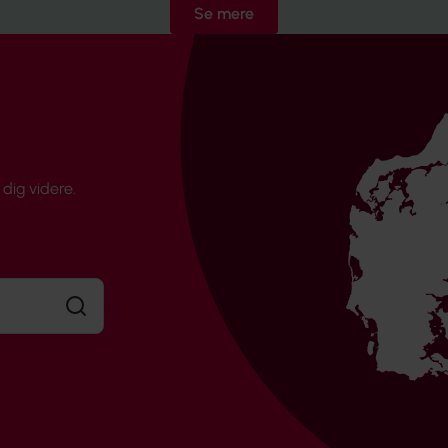
Se mere
dig videre.
Søg