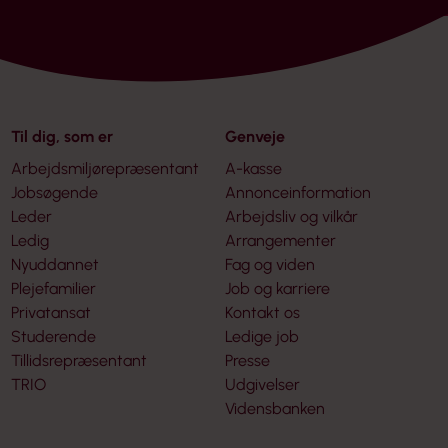
Til dig, som er
Genveje
Arbejdsmiljørepræsentant
A-kasse
Jobsøgende
Annonceinformation
Leder
Arbejdsliv og vilkår
Ledig
Arrangementer
Nyuddannet
Fag og viden
Plejefamilier
Job og karriere
Privatansat
Kontakt os
Studerende
Ledige job
Tillidsrepræsentant
Presse
TRIO
Udgivelser
Vidensbanken