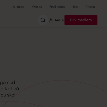
A-kasse
Om os
Find kreds
Job
Presse
Søg
Bliv medlem
Mit SL
 gå ned
 er tæt på
 du skal