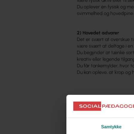
være fysisk aktiv eller til se
Du oplever en fysisk og 
svimmelhed og hovedpine
2) Hovedet advarer
Det er svært at overskue ti
være svært at deltage i en
Du begynder at tænke sort
kreativ eller legende tilgan
Du får tankemylder, hvor ta
Du kan opleve, at krop og 
Samtykke