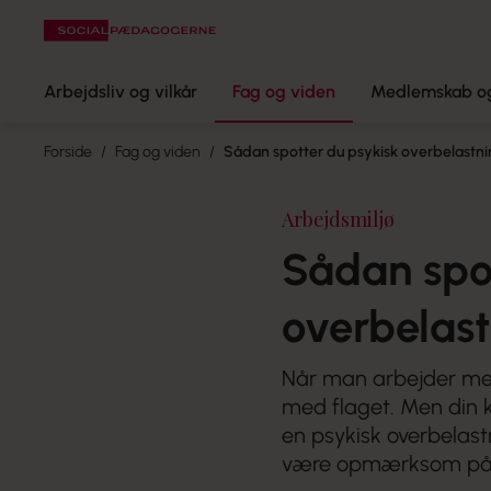
Arbejdsliv og vilkår
Fag og viden
Medlemskab og
Forside
Fag og viden
Sådan spotter du psykisk overbelastni
Arbejdsmiljø
Sådan spot
overbelas
Når man arbejder med
med flaget. Men din kr
en psykisk overbelast
være opmærksom p