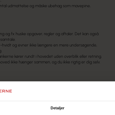
x.
mental udmattelse og måske ubehag som mavepine,
.
ng og fx huske opgaver, regler og aftaler. Det kan også
 samtale.
-hvidt og evner ikke længere en mere undersøgende,
g.
nkerne kører rundt i hovedet uden overblik eller retning.
hoved ikke hænger sammen, og du ikke rigtig er dig selv.
Detaljer