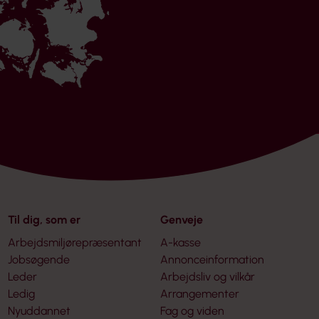
Til dig, som er
Genveje
Arbejdsmiljørepræsentant
A-kasse
Jobsøgende
Annonceinformation
Leder
Arbejdsliv og vilkår
Ledig
Arrangementer
Nyuddannet
Fag og viden