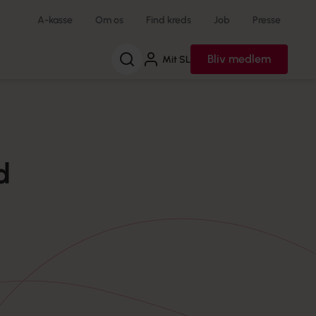
A-kasse
Om os
Find kreds
Job
Presse
Søg
Bliv medlem
Mit SL
d