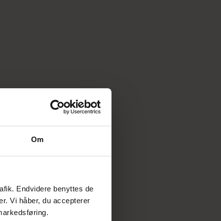
Om
rafik. Endvidere benyttes de
sl.dk/lønforsikring
er. Vi håber, du accepterer
 markedsføring.