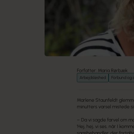
Forfatter: Maria Rørbæk
Arbejdsløshed
Forbund og 
Marlene Staunfeldt glemme
minutters varsel mistede si
– Da vi sagde farvel om mo
’Hej, hej, vi ses, når I kom
sagsbehandler, der fortalte