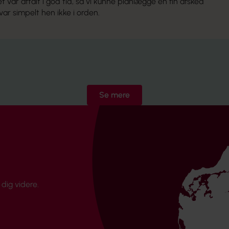
var aftalt i god tid, så vi kunne planlægge en fin afsked
var simpelt hen ikke i orden.
Se mere
dig videre.