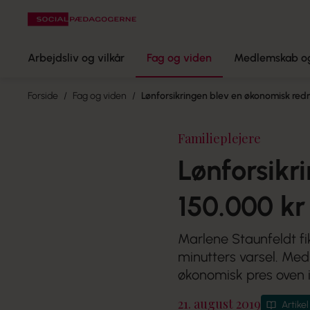
Arbejdsliv og vilkår
Fag og viden
Medlemskab og
Forside
Fag og viden
Lønforsikringen blev en økonomisk red
Familieplejere
Lønforsik
150.000 kr
Marlene Staunfeldt fi
minutters varsel. Med
økonomisk pres oven 
21. august 2019
Artikel