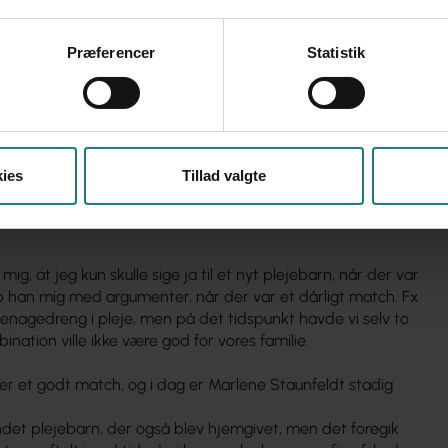
te jeg mig rask – og arbejdsløs. Og da jeg kom til møde i
 at jeg var dækket af Socialpædagogernes lønforsikring, så
Præferencer
Statistik
 løn i seks måneder. Først kunne jeg næsten ikke tro det.
en ja, det kunne det jo, og så skyllede lettelsen ind over
, at jeg kunne få et pusterum. Jeg var ikke under noget
aktisk muligheden for at gøre det, psykologen anbefalede
d ro, mens jeg søgte job.
ies
Tillad valgte
at blive plejemor tilbage, og nu fik Marlene Staunfeldt god
e Lillebælt, hvor hun brugte af en faglig konsulenter som
mig, at jeg kun skulle sige ja til et nyt plejebarn, når der var
p han mig med argumenter, når der var et dårligt match. Fx
teenagedreng i pleje, men på det tidspunkt havde vi selv to
ation ville ikke være god for vores familie.
der et godt match, og i dag er Marlene Staunfeldt stadig
ndet plejebarn, der også blev hjemgivet, men det foregik