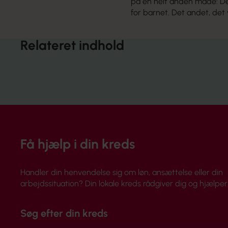
på en helt anden måde: Det 
for barnet. Det andet, det 
Relateret indhold
Få hjælp i din kreds
Handler din henvendelse sig om løn, ansættelse eller din
arbejdssituation? Din lokale kreds rådgiver dig og hjælper 
Søg efter din kreds