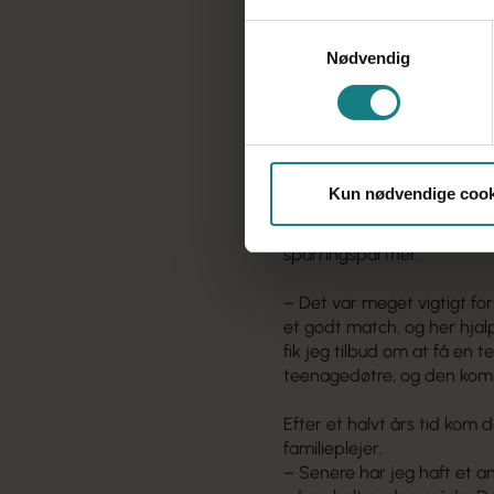
– Efter halvanden uge meld
Samtykkevalg
A-kassen, fortalte de mig,
Nødvendig
jeg kunne få 80 pct. af min
Kunne det virkelig passe? M
mig. Lønforsikringen betød
økonomisk pres og havde f
mig: Jeg kunne tage den me
Stadig plejemor
Kun nødvendige cook
Langsomt vendte lysten til 
hjælp hos Socialpædagogern
sparringspartner.
– Det var meget vigtigt for 
et godt match, og her hjal
fik jeg tilbud om at få en 
teenagedøtre, og den kombin
Efter et halvt års tid kom 
familieplejer.
– Senere har jeg haft et a