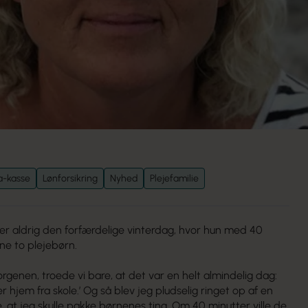
a-kasse
Lønforsikring
Nyhed
Plejefamilie
r aldrig den forfærdelige vinterdag, hvor hun med 40
ne to plejebørn.
rgenen, troede vi bare, at det var en helt almindelig dag:
mer hjem fra skole.’ Og så blev jeg pludselig ringet op af en
, at jeg skulle pakke børnenes ting. Om 40 minutter ville de