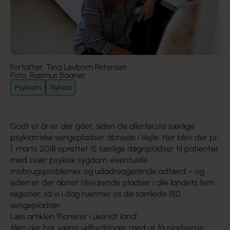
Forfatter: Tina Løvbom Petersen
Foto: Rasmus Baaner
Psykiatri
Nyhed
Godt et år er der gået, siden de allerførste særlige
psykiatriske sengepladser åbnede i Vejle. Her blev der pr.
1. marts 2018 oprettet 15 særlige døgnpladser til patienter
med svær psykisk sygdom, eventuelle
misbrugsproblemer og udadreagerende adfærd – og
siden er der åbnet tilsvarende pladser i alle landets fem
regioner, så vi i dag nærmer os de samlede 150
sengepladser.
Læs artiklen '
Pionerer i ukendt land'
Men der har været udfordringer med at få pladserne