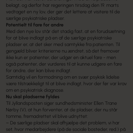
belagt, og derfor har regeringen tirsdag den 19. marts
vedtaget en ny lov, der gør det lettere at visitere til de
særlige psykiatriske pladser.
Potentielt til fare for andre
Med den nye lov står det stadig fast, at en forudsætning
for at blive indlagt på en af de særlige psykiatriske
pladser er, at det sker med samtykke fra patienten. Til
gengæld bliver kriterierne nu ændret, så det fremover
ikke kun er patienter, der udgør en aktuel fare - men
også patienter, der vurderes til at kunne udgøre en fare
for andre, der kan blive indlagt.
Samtidig vil en formodning om en svær psykisk lidelse
være tilstrækkeligt til at blive indlagt, hvor der før var krav
om en psykiatrisk diagnose.
Nu skal pladserne fyldes
Til Jyllandsposten siger sundhedsminister Ellen Trane
Nørby (V), at hun forventer, at de pladser, der nu står
tomme, fremadrettet vil blive udnyttet:
– De særlige pladser skal afhjælpe det problem, vi har
set, hvor medarbejdere (på de sociale bosteder, red.) på