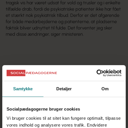
tragisk vis har været udsat for vold og trusler og i enkelte
tilfælde drab, fordi de psykiatriske patienter ikke har fået
et stærkt nok psykiatrisk tilbud. Derfor er det afgørende
for både medarbejderne og patienterne, at pladserne
faktisk bliver udnyttet til fulde. Det forventer jeg sker
med disse ændringer, siger ministeren.
Samtykke
Detaljer
Om
Socialpædagogerne bruger cookies
Vi bruger cookies til at sitet kan fungere optimalt, tilpasse
vores indhold og analysere vores trafik. Endvidere