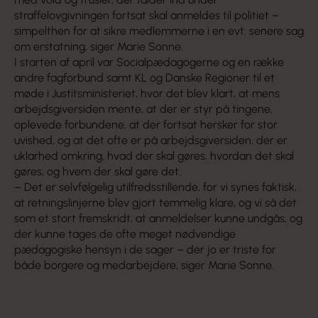
straffelovgivningen fortsat skal anmeldes til politiet –
simpelthen for at sikre medlemmerne i en evt. senere sag
om erstatning, siger Marie Sonne.
I starten af april var Socialpædagogerne og en række
andre fagforbund samt KL og Danske Regioner til et
møde i Justitsministeriet, hvor det blev klart, at mens
arbejdsgiversiden mente, at der er styr på tingene,
oplevede forbundene, at der fortsat hersker for stor
uvished, og at det ofte er på arbejdsgiversiden, der er
uklarhed omkring, hvad der skal gøres, hvordan det skal
gøres, og hvem der skal gøre det.
– Det er selvfølgelig utilfredsstillende, for vi synes faktisk,
at retningslinjerne blev gjort temmelig klare, og vi så det
som et stort fremskridt, at anmeldelser kunne undgås, og
der kunne tages de ofte meget nødvendige
pædagogiske hensyn i de sager – der jo er triste for
både borgere og medarbejdere, siger Marie Sonne.