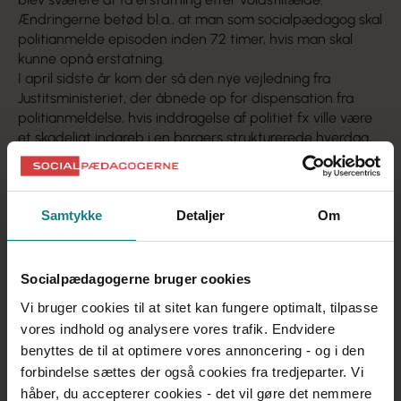
Ændringerne betød bl.a., at man som socialpædagog skal
politianmelde episoden inden 72 timer, hvis man skal
kunne opnå erstatning.
I april sidste år kom der så den nye vejledning fra
Justitsministeriet, der åbnede op for dispensation fra
politianmeldelse, hvis inddragelse af politiet fx ville være
et skadeligt indgreb i en borgers strukturerede hverdag,
eller hvis det af et barn ville blive oplevet som et
grundlæggende svigt fra de voksne, der ellers er dem,
der skaber tryghed i hverdagen.
Det vakte tilfredshed hos Socialpædagogerne – men de
Samtykke
Detaljer
Om
positive effekter af ændringen mangler altså endnu at
vise sig.
Socialpædagogerne bruger cookies
Vi bruger cookies til at sitet kan fungere optimalt, tilpasse
vores indhold og analysere vores trafik. Endvidere
benyttes de til at optimere vores annoncering - og i den
forbindelse sættes der også cookies fra tredjeparter. Vi
håber, du accepterer cookies - det vil gøre det nemmere