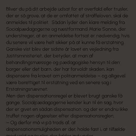
Bliver du på dit arbejde udsat for et overfald eller trusler,
der er så grove, at de er omfattet af straffeloven, skal de
anmeldes til politiet. Sådan lyder den klare melding fra
Socialpædagogerne og næstformand Marie Sonne, der
understreger, at en anmeldelse fortsat er nødvendig, hvis
du senere vil være helt sikker på at kunne få erstatning.
Ganske vist blev der sidste år lavet en vejledning fra
Justitsministeriet, der betyder, at man af
behandlingsmæssige og pædagogiske hensyn til den
borger eller det barn, der har forvoldt skaden, kan
dispensere fra kravet om politianmeldelse – og alligevel
være berettiget til erstatning ved en senere sag i
Erstatningsnævnet.
Men den dispensationsregel er blevet brugt ganske få
gange. Socialpædagogerne kender kun til én sag, hvor
der er givet en sådan dispensation, og der er endnu ikke
truffet nogen afgørelser efter dispensationsreglen.
– Og derfor må vi på trods af, at
dispensationsmuligheden er der, holde fast i, at tilfælde
med vold og trusler, der falder ind under