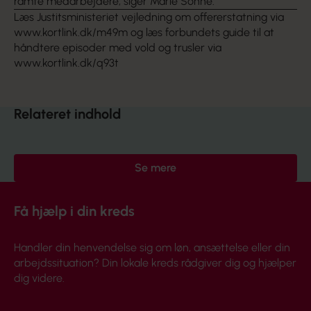
ramte medarbejdere, siger Marie Sonne.
Læs Justitsministeriet vejledning om offererstatning via
www.kortlink.dk/m49m
og læs forbundets guide til at
håndtere episoder med vold og trusler via
www.kortlink.dk/q93t
Relateret indhold
Se mere
Få hjælp i din kreds
Handler din henvendelse sig om løn, ansættelse eller din
arbejdssituation? Din lokale kreds rådgiver dig og hjælper
dig videre.