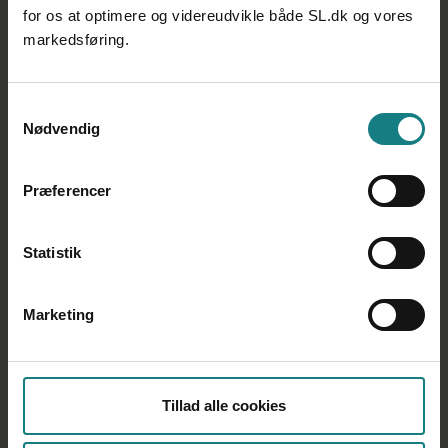
for os at optimere og videreudvikle både SL.dk og vores
markedsføring.
At det er ledelsens ansvar at afklare og beskrive,
om der er individuelle og konkrete pædagogiske
Samtykkevalg
og/eller behandlingsmæssige hensyn som
Nødvendig
betyder, at politianmeldelse kan undlades.
At udredningen af hændelsesforløbet bør ske i
samarbejde med skadelidte og/eller TR eller AMR
Præferencer
og inden for 72 timer, efter hændelsen har fundet
sted.
At lederen – hvis han eller hun i samarbejde med
Statistik
skadelidte og/eller TR/AMR vurderer, at der er
konkrete og individuelle pædagogiske hensyn som
betyder, at politianmeldelse kan undlades –
Marketing
dokumenterer dette i et grundigt notat, der så at
sige træder i stedet for en politirapport.
Tillad alle cookies
Hellere en forsikring
På mødet i Justitsministeriet stod det også klart, at