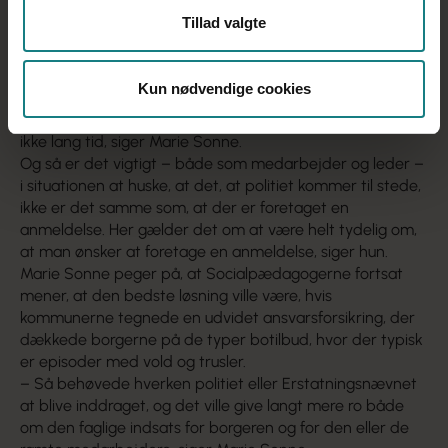
fagforbundene mener, at de 72 timer, der nu er fristen
Tillad valgte
for at anmelde en episode til politiet, er for kort.
– Der er rigtig mange ting, man skal foretage sig, og ting,
der skal koordineres, når sådan noget sker – oveni at
Kun nødvendige cookies
man som ramt medarbejder eller kollega kan være
meget ramt og berørt af situationen. I det lys er 72 timer
ikke lang tid, siger Marie Sonne.
Og så er det vigtigt – både som medarbejder og leder –
i situationen at huske, at det, at politiet kommer til stede,
ikke er det samme som, at der er foretaget en
anmeldelse. Her gælder det om at være helt tydelig om,
at man ønsker at foretage en anmeldelse, siger hun.
Marie Sonne peger på, at Socialpædagogerne fortsat
mener, at den bedste løsning ville være, hvis
kommunerne tegnede en udvidet ansvarsforsikring, der
dækkede borgerne på de typer botilbud, hvor der typisk
er episoder med vold og trusler.
– Så behøvede hverken politiet eller Erstatningsnævnet
at blive inddraget, og det ville give langt mere ro både
om den faglige indsats for borgeren og for den eller de