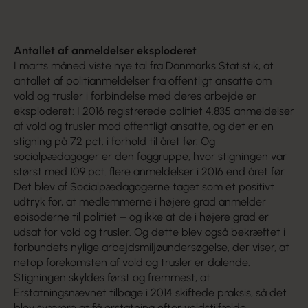
været udsat for.
Antallet af anmeldelser eksploderet
I marts måned viste nye tal fra Danmarks Statistik, at
antallet af politianmeldelser fra offentligt ansatte om
vold og trusler i forbindelse med deres arbejde er
eksploderet: I 2016 registrerede politiet 4.835 anmeldelser
af vold og trusler mod offentligt ansatte, og det er en
stigning på 72 pct. i forhold til året før. Og
socialpædagoger er den faggruppe, hvor stigningen var
størst med 109 pct. flere anmeldelser i 2016 end året før.
Det blev af Socialpædagogerne taget som et positivt
udtryk for, at medlemmerne i højere grad anmelder
episoderne til politiet – og ikke at de i højere grad er
udsat for vold og trusler. Og dette blev også bekræftet i
forbundets nylige arbejdsmiljøundersøgelse, der viser, at
netop forekomsten af vold og trusler er dalende.
Stigningen skyldes først og fremmest, at
Erstatningsnævnet tilbage i 2014 skiftede praksis, så det
blev sværere at få erstatning efter voldstilfælde.