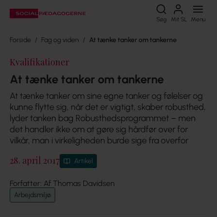
Søg
Søg
Mit SL
Menu
Forside
Fag og viden
At tænke tanker om tankerne
Kvalifikationer
At tænke tanker om tankerne
At tænke tanker om sine egne tanker og følelser og
kunne flytte sig, når det er vigtigt, skaber robusthed,
lyder tanken bag Robusthedsprogrammet – men
det handler ikke om at gøre sig hårdfør over for
vilkår, man i virkeligheden burde sige fra overfor
28. april 2017
Artikel
Forfatter: Af Thomas Davidsen
Arbejdsmiljø