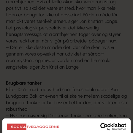
alarmhjernen. Hvis et fællesskab skal være robust og
positivt, så skal det være et sted, hvor man ikke hele
tiden er bange for ikke at passe ind. På den måde får
man aktiveret tænkehjernen, siger Jon Kristian Lange.
I et psykologisk perspektiv er det ikke særlig
hensigtsmæssigt, at alarmhjernen tager over og styrer
vores reaktioner, når vi går på arbejde, påpeger han.
– Det er ikke desto mindre det, der ofte sker, hvis vi
gennem vores opvækst har udviklet et sårbart
alarmsystem, og møder verden med en lille smule
ængstelse, siger Jon Kristian Lange.
Brugbare tanker
Efter 10 år med robusthed som fokus konkluderer Poul
Lundgaard Bak, at evnen til at skelne mellem skadelige og
brugbare tanker er helt essentiel for den, der vil træne sin
robusthed.
– Hvis man øver sig i ‘at tænke tanker om sine tanker’, kan
man opdage andre tanker, der ligger bag ved dem, som
man umiddelbart er optaget af. Det gør én i stand til at