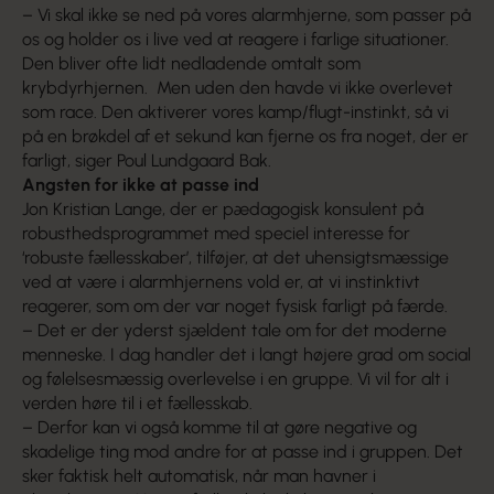
– Vi skal ikke se ned på vores alarmhjerne, som passer på
os og holder os i live ved at reagere i farlige situationer.
Den bliver ofte lidt nedladende omtalt som
krybdyrhjernen. Men uden den havde vi ikke overlevet
som race. Den aktiverer vores kamp/flugt-instinkt, så vi
på en brøkdel af et sekund kan fjerne os fra noget, der er
farligt, siger Poul Lundgaard Bak.
Angsten for ikke at passe ind
Jon Kristian Lange, der er pædagogisk konsulent på
robusthedsprogrammet med speciel interesse for
‘robuste fællesskaber’, tilføjer, at det uhensigtsmæssige
ved at være i alarmhjernens vold er, at vi instinktivt
reagerer, som om der var noget fysisk farligt på færde.
– Det er der yderst sjældent tale om for det moderne
menneske. I dag handler det i langt højere grad om social
og følelsesmæssig overlevelse i en gruppe. Vi vil for alt i
verden høre til i et fællesskab.
– Derfor kan vi også komme til at gøre negative og
skadelige ting mod andre for at passe ind i gruppen. Det
sker faktisk helt automatisk, når man havner i