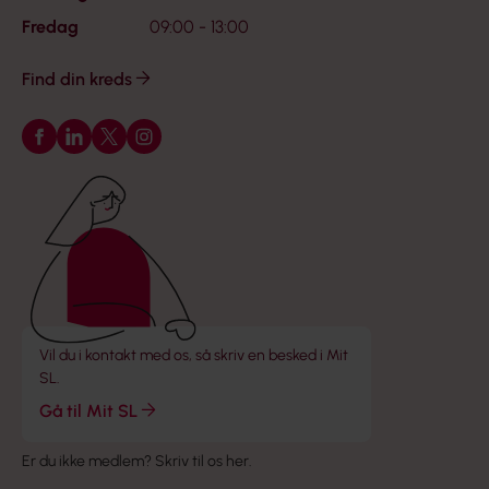
Fredag
09:00 - 13:00
Find din kreds
Følg os på Facebook
Følg os på LinkedIn
Følg os på X
Følg os på Instagram
Vil du i kontakt med os, så skriv en besked i Mit
SL.
Gå til Mit SL
Er du ikke medlem?
Skriv til os her
.