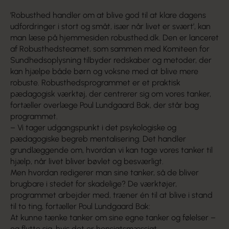
’Robusthed handler om at blive god til at klare dagens
udfordringer i stort og småt, især når livet er svært’, kan
man læse på hjemmesiden robusthed.dk. Den er lanceret
af Robusthedsteamet, som sammen med Komiteen for
Sundhedsoplysning tilbyder redskaber og metoder, der
kan hjælpe både børn og voksne med at blive mere
robuste. Robusthedsprogrammet er et praktisk
pædagogisk værktøj, der centrerer sig om vores tanker,
fortæller overlæge Poul Lundgaard Bak, der står bag
programmet.
– Vi tager udgangspunkt i det psykologiske og
pædagogiske begreb mentalisering. Det handler
grundlæggende om, hvordan vi kan tage vores tanker til
hjælp, når livet bliver bøvlet og besværligt.
Men hvordan redigerer man sine tanker, så de bliver
brugbare i stedet for skadelige? De værktøjer,
programmet arbejder med, træner én til at blive i stand
til to ting, fortæller Poul Lundgaard Bak:
At kunne tænke tanker om sine egne tanker og følelser –
og flytte sig, hvis det er hensigtsmæssigt.