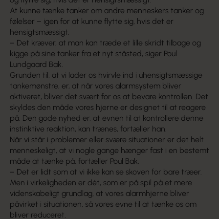
At kunne tænke tanker om andre menneskers tanker og
følelser – igen for at kunne flytte sig, hvis det er
hensigtsmæssigt.
– Det kræver, at man kan træde et lille skridt tilbage og
kigge på sine tanker fra et nyt ståsted, siger Poul
Lundgaard Bak.
Grunden til, at vi lader os hvirvle ind i uhensigtsmæssige
tankemønstre, er, at når vores alarmsystem bliver
aktiveret, bliver det svært for os at bevare kontrollen. Det
skyldes den måde vores hjerne er designet til at reagere
på. Den gode nyhed er, at evnen til at kontrollere denne
instinktive reaktion, kan trænes, fortæller han.
Når vi står i problemer eller svære situationer er det helt
menneskeligt, at vi nogle gange hænger fast i en bestemt
måde at tænke på, fortæller Poul Bak.
– Det er lidt som at vi ikke kan se skoven for bare træer.
Men i virkeligheden er dét, som er på spil på et mere
videnskabeligt grundlag, at vores alarmhjerne bliver
påvirket i situationen, så vores evne til at tænke os om
bliver reduceret.