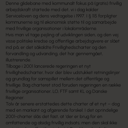
Denne glidebane med kommunalt fokus på (gratis) frivillig
arbejdskraft startede med det, vi i dag kalder
Serviceloven og dens vedtagelse i 1997. I § 115 forpligter
kommunerne sig til økonomisk støtte til og samarbejde
med frivillige organisationer i lokalområderne.
Hvis man vil tage pejling af udviklingen siden, og den vej
visse politiske kredse og offentlige arbejdsgivere er slået
ind på, er det såkaldte Frivillighedscharter og den
forvandling og udvanding, det har gennemgået,
illustrerende.
Tilbage i 2001 lancerede regeringen et nyt
frivillighedscharter, hvor der blev udstukket retningslinjer
og grundlag for samspillet mellem det offentlige og
frivillige. Bag charteret stod foruden regeringen en række
frivillige organisationer, LO, FTF samt KL og Danske
Regioner.
Tolv år senere erstattedes dette charter af et nyt – dog
med en markant og afgørende forskel: I det oprindelige
2001-charter slås det fast, at ‘der er brug for en
omfattende og alsidig frivillig indsats; men den skal ikke