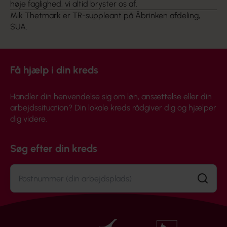
høje faglighed, vi altid bryster os af.
Mik Thetmark er TR-suppleant på Åbrinken afdeling,
SUA.
Få hjælp i din kreds
Handler din henvendelse sig om løn, ansættelse eller din
arbejdssituation? Din lokale kreds rådgiver dig og hjælper
dig videre.
Søg efter din kreds
Søg