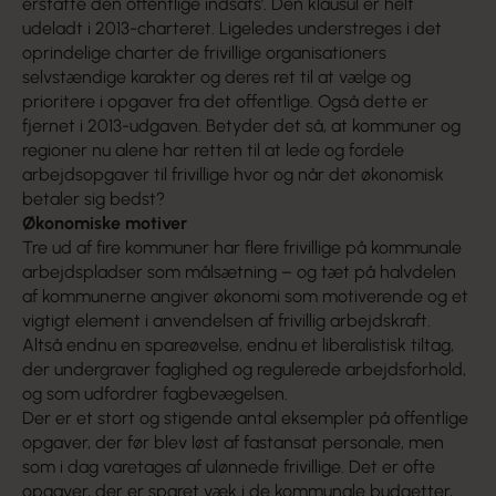
erstatte den offentlige indsats’. Den klausul er helt
udeladt i 2013-charteret. Ligeledes understreges i det
oprindelige charter de frivillige organisationers
selvstændige karakter og deres ret til at vælge og
prioritere i opgaver fra det offentlige. Også dette er
fjernet i 2013-udgaven. Betyder det så, at kommuner og
regioner nu alene har retten til at lede og fordele
arbejdsopgaver til frivillige hvor og når det økonomisk
betaler sig bedst?
Økonomiske motiver
Tre ud af fire kommuner har flere frivillige på kommunale
arbejdspladser som målsætning – og tæt på halvdelen
af kommunerne angiver økonomi som motiverende og et
vigtigt element i anvendelsen af frivillig arbejdskraft.
Altså endnu en spareøvelse, endnu et liberalistisk tiltag,
der undergraver faglighed og regulerede arbejdsforhold,
og som udfordrer fagbevægelsen.
Der er et stort og stigende antal eksempler på offentlige
opgaver, der før blev løst af fastansat personale, men
som i dag varetages af ulønnede frivillige. Det er ofte
opgaver, der er sparet væk i de kommunale budgetter,