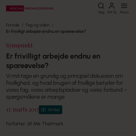
Søg
Søg
Mit SL
Menu
Forside
Fag og viden
Er frivilligt arbejde endnu en spareøvelse?
Synspunkt
Er frivilligt arbejde endnu en
spareøvelse?
Vi må tage en grundig og principiel diskussion om
frivillighed, og hvad brugen af frivillige betyder for
vores fag, vores arbejdspladser og vores forbund –
spørgsmålene er mange
17. marts 2017
Artikel
Forfatter: Af Mik Thetmark