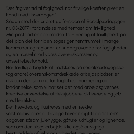
’Det frigiver tid til faglighed, når frivillige kræfter giver en
hånd med i hverdagen.’
Sådan stod der citeret på forsiden af Socialpædagogen
nr. 03/2017 i forbindelse med temaet om frivillighed.
Min påstand er den modsatte – nemlig at frivillighed, på
det plan det for tiden søges gennemtrumfet i mange
kommuner og regioner, er undergravende for fagligheden
og en trussel mod vores overenskomster og
ansættelsesforhold.
Når frivillig arbejdskraft indsluses på socialpædagogiske
(og andre) overenskomstdækkede arbejdspladser, er
risikoen den samme for faglighed, normering og
løndannelse, som vi har set det med arbejdsgivernes
kreative anvendelse af fleksjobbere, aktiverede og job
med løntilskud.
Det hævdes, og illustreres med en række
solstrålehistorier, at frivillige bliver brugt til de ‘lettere’
opgaver, såsom julehygge, gåture, udflugter og lignende,
som om den slags arbejde ikke også er vigtige
bestanddele af relationsarbejdet med vores