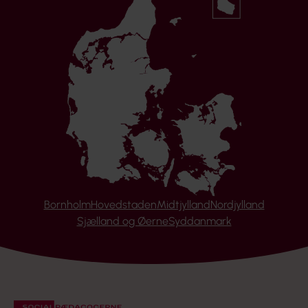
Bornholm
Hovedstaden
Midtjylland
Nordjylland
Sjælland og Øerne
Syddanmark