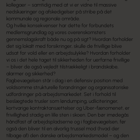
kollegaer – samtidig med at vi er vidne til massive
nedskæringer og afskedigelser på stribe på det
kommunale og regionale område.
Og hvilke konsekvenser har dette for forbundets
medlemsgrundlag og vores overenskomsters
gennemslagskraft både nu og på sigt? Hvordan forholder
det sig lokalt med forsikringer, skulle de frivillige blive
udsat for vold eller en arbejdsulykke? Hvordan forholder
vi os i det hele taget til sikkerheden for uerfarne frivillige
– bliver de også vejledt tilstrækkeligt i brandskabe,
alarmer og sikkerhed?
Fagbevægelsen står i dag i en defensiv position med
voldsomme strukturelle forandringer og organisatoriske
udfordringer på arbejdsmarkedet. Set i forhold til
beslægtede trusler som løndumping, udliciteringer,
kortvarige kontraktansættelser og Uber-fænomenet, er
frivillighed stadig en lille sten i skoen. Den bør imødegås
håndfast af arbejdspladserne og i fagbevægelsen, før
også den bliver til en alvorlig trussel mod (hvad der
tilbage af) den danske arbejdsmarkedsmodel – og den