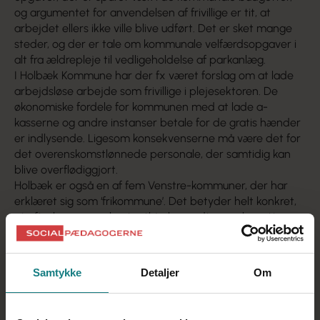
og argumentet for anvendelsen af frivillige er tit, at
arbejdet ellers ikke ville blive udført. Det er sket mange
steder, og der er tale om kommunale velfærdsopgaver i
alt fra ældrepleje til vedligeholdelse af parkanlæg.
I Holbæk Kommune har der fx været forslag om at lade
arbejdsløse arbejde som frivillige i plejesektoren. De
økonomiske fordele for kommunen med at lade a-
kasserne og andre instanser betale for de gratis hænder
er indlysende. Ligesom konsekvenserne må være det for
det overenskomstlønnede personale, der samtidig kan
blive overflødiggjort.
Holbæk er også en af fem Venstre-kommuner, der har
erklæret sig som ‘frikommune’. Det betyder helt konkret,
at efterlønnere og kontanthjælpsmodtagere benyttes
som ulønnet arbejdskraft i vuggestuer, børnehaver og
plejesektoren. De fem kommuner er – foruden Holbæk –
Slagelse, Nordfyn, Assens og Ringkøbing-Skjern. Det
Samtykke
Detaljer
Om
kræver ikke megen fantasi at forestille sig, hvordan
kreative offentlige arbejdsgivere i denne ånd kan bruge
frivillige som en løftestang til nedskæringer og