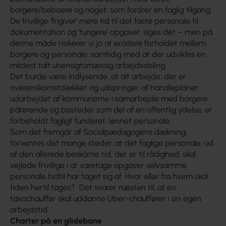
borgere/beboere og noget, som fordrer en faglig tilgang.
De frivillige ‘frigiver’ mere tid til det faste personale til
dokumentation og ‘tungere’ opgaver, siges det – men på
denne måde risikerer vi jo at erodere forholdet mellem
borgere og personale, samtidig med at der udvikles en
mildest talt uhensigtsmæssig arbejdsdeling.
Det burde være indlysende, at alt arbejde, der er
overenskomstdækket og udspringer af handleplaner
udarbejdet af kommunerne i samarbejde med borgere,
pårørende og bosteder som del af en offentlig ydelse, er
forbeholdt fagligt funderet, lønnet personale.
Som det fremgår af Socialpædagogens dækning,
forventes det mange steder, at det faglige personale, ud
af den allerede beskårne tid, der er til rådighed, skal
vejlede frivillige i at varetage opgaver selvsamme
personale hidtil har taget sig af. Hvor eller fra hvem skal
tiden hertil tages? Det svarer næsten til, at en
taxachauffør skal uddanne Uber-chauffører i sin egen
arbejdstid.
Charter på en glidebane