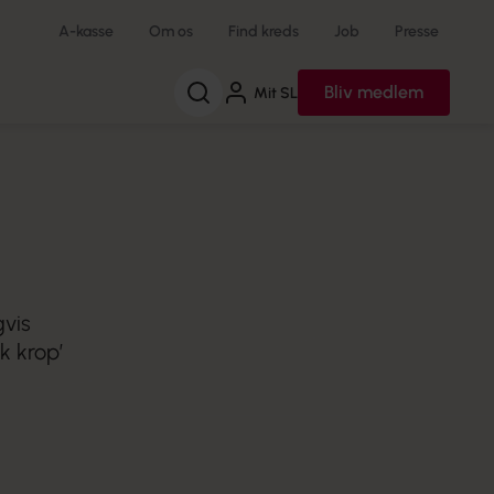
A-kasse
Om os
Find kreds
Job
Presse
Søg
Bliv medlem
Mit SL
vis
k krop’