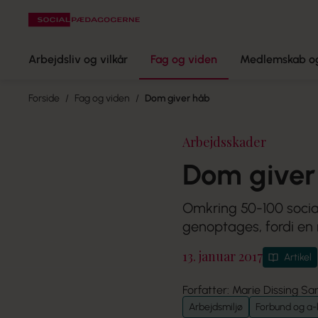
Arbejdsliv og vilkår
Fag og viden
Medlemskab og
Forside
Fag og viden
Dom giver håb
Arbejdsskader
Dom giver
Omkring 50-100 socia
genoptages, fordi en 
13. januar 2017
Artikel
Forfatter: Marie Dissing Sa
Arbejdsmiljø
Forbund og a-