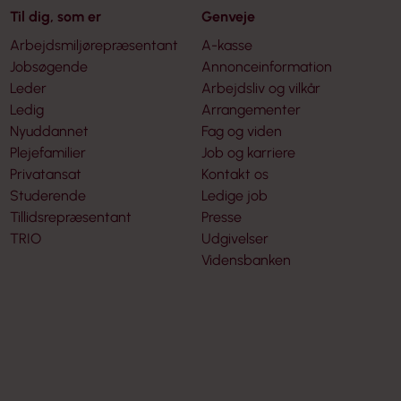
Til dig, som er
Genveje
Arbejdsmiljørepræsentant
A-kasse
Jobsøgende
Annonceinformation
Leder
Arbejdsliv og vilkår
Ledig
Arrangementer
Nyuddannet
Fag og viden
Plejefamilier
Job og karriere
Privatansat
Kontakt os
Studerende
Ledige job
Tillidsrepræsentant
Presse
TRIO
Udgivelser
Vidensbanken