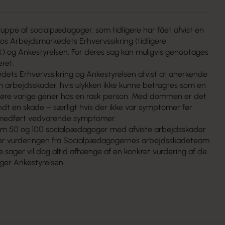
 gruppe af socialpædagoger, som tidligere har fået afvist en
os Arbejdsmarkedets Erhvervssikring (tidligere
.) og Ankestyrelsen. For deres sag kan muligvis genoptages
eret.
dets Erhvervssikring og Ankestyrelsen afvist at anerkende
m arbejdsskader, hvis ulykken ikke kunne betragtes som en
øre varige gener hos en rask person. Med dommen er det
endt en skade – særligt hvis der ikke var symptomer før
 medført vedvarende symptomer.
m 50 og 100 socialpædagoger med afviste arbejdsskader
 er vurderingen fra Socialpædagogernes arbejdsskadeteam.
 sager vil dog altid afhænge af en konkret vurdering af de
eger Ankestyrelsen.