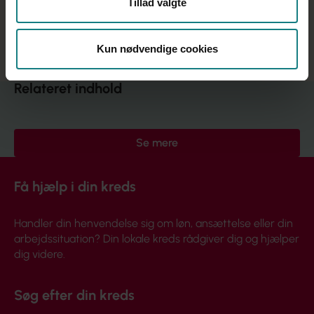
Tillad valgte
os, siger John Eriksen.
Læs regeringens udspil til forebyggelse af vold på
botilbud via
www.kortlink.dk/n8c8
Kun nødvendige cookies
Relateret indhold
Se mere
Få hjælp i din kreds
Handler din henvendelse sig om løn, ansættelse eller din
arbejdssituation? Din lokale kreds rådgiver dig og hjælper
dig videre.
Søg efter din kreds