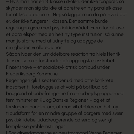
– Hvis man har en 3. klasse i skolen, der ikke fungerer, så
skynder man sig da ikke at oprette en ny parallelklasse
for at løse problemet. Nej, så kigger man da på, hvad det
er, der ikke fungerer i klassen. Det samme burde
regeringen gøre med psykiatriområdet. Frem for at lave
et parallelspor med en helt ny type institution, så kunne
man jo starte med at udnytte og udbygge de
muligheder, vi allerede har.
Sådan lyder den umiddelbare reaktion fra Niels Henrik
Jensen, som er forstander på opgangsfællesskabet
Finsenshave – et socialpsykiatrisk botilbud under
Frederiksberg Kommune.
Regeringen gik 1. september ud med otte konkrete
indsatser til forebyggelse af vold på botilbud på
baggrund af anbefalingerne fra en arbejdsgruppe med
fem ministerier, KL og Danske Regioner – og et af
forslagene handler om, at man vil etablere en helt ny
tilbudsform for en mindre gruppe af borgere med svær
psykisk lidelse, udadreagerende adfærd og særligt
komplekse problemstillinger.
I Socialpædagogerne er næstformand Verne Pedersen