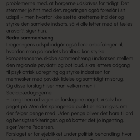
problemerne med, at borgerne udskrives for tidligt. Det
stemmer jo fint med det, regeringen også foreslår i sit
udspil – men hvorfor ikke sætte kræfterne ind dér og
styrke den samlede indsats, så vi alle løfter med et fælles
ansvar?, siger hun.
Bedre sammenhæng
I regeringens udspil indgår også flere anbefalinger til,
hvordan man på landets botilbud kan styrke
kompetencerne, skabe sammenhæng i indsatsen mellem
den regionale psykiatri og botilbud, sikre lettere adgang
til psykiatrisk udregning og styrke indsatsen for
mennesker med psykisk lidelse og samtidigt misbrug.
Og disse forslag hilser man velkommen i
Socialpædagogerne.
– Langt hen ad vejen er forslagene noget, vi selv har
peget på. Men det springende punkt er naturligvis, om
der følger penge med. Uden penge bliver det bare til ord
og hensigts­erklæringer, og så batter det jo ingenting,
siger Verne Pedersen.
Forslaget er for øjeblikket under politisk behandling, hvor