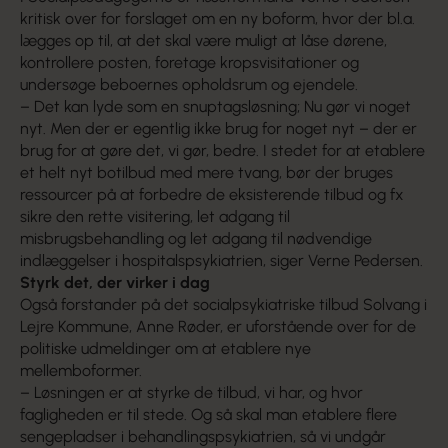
kritisk over for forslaget om en ny boform, hvor der bl.a.
lægges op til, at det skal være muligt at låse dørene,
kontrollere posten, foretage kropsvisitationer og
undersøge beboernes opholdsrum og ejendele.
– Det kan lyde som en snuptagsløsning; Nu gør vi noget
nyt. Men der er egentlig ikke brug for noget nyt – der er
brug for at gøre det, vi gør, bedre. I stedet for at etablere
et helt nyt botilbud med mere tvang, bør der bruges
ressourcer på at forbedre de eksisterende tilbud og fx
sikre den rette visitering, let adgang til
misbrugsbehandling og let adgang til nødvendige
indlæggelser i hospitalspsykiatrien, siger Verne Pedersen.
Styrk det, der virker i dag
Også forstander på det socialpsykiatriske tilbud Solvang i
Lejre Kommune, Anne Røder, er uforstående over for de
politiske udmeldinger om at etablere nye
mellemboformer.
– Løsningen er at styrke de tilbud, vi har, og hvor
fagligheden er til stede. Og så skal man etablere flere
sengepladser i behandlingspsykiatrien, så vi undgår