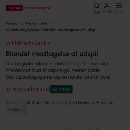
Søg
Søg
Mit SL
Menu
Forside
Fag og viden
Voldsforebyggelse-Blandet-modtagelse-af-udspil
Voldsforebyggelse
Blandet modtagelse af udspil
Der er gode takter – men forslaget om et nyt
mellembotilbud er uspiseligt, mener både
Socialpædagogerne og en række forstandere
23. september 2016
Artikel
Forfatter: Af Maria Rørbæk og Tina Løvbom Petersen
Psykiatri