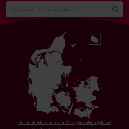
Søg
Bornholm
Hovedstaden
Midtjylland
Nordjylland