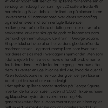
At VM er noget helt særligt, får spillerne fornem­melsen af
søndag formiddag, hvor samtlige 520 spillere fra de 48
herrehold og 16 kvindehold står linet op på pladsen foran
universitetet. 52 nati­oner med hver deres nationalflag –
og med en sværm af sommerfugle flaksende i
mellemgulvet på de fleste af deltagerne, der anført af et
sække­pibe-orkester skal gå de godt to kilometers para­
demarch gennem Glasgow Centrum til George Square.
Et spektakulært skue af en hel verdens glæde­strålende
medmennesker – og snart modspillere, som hver især
har deres at slås med i hverdagen i hjemlandet. Men som
i dette øjeblik helt synes at have efterladt problemerne,
fordi deres land – måske for første gang – har bud efter
dem. Nu venter en uge, hvor de skal vise, hvad de duer til.
På en fodboldbane i et set-up, der giver de hjem­løse en
berettiget følelse af at være udvalgt.
I det øjeblik, spillerne møder stadion på George Square,
mærker de for alvor suset. Lyden af 3.000 tilskueres hujen
og klapsalver byder dem velkommen, og FN’s
generalsekretær Ban Ki Moon overbringer en hilsen og et
helt sikkert velment ønske om, at Homeless World Cup