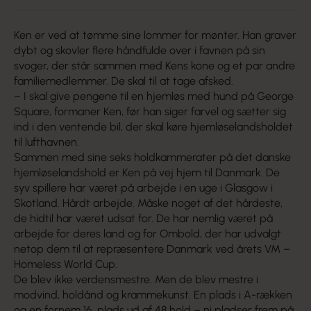
Ken er ved at tømme sine lommer for mønter. Han graver
dybt og skovler flere håndfulde over i favnen på sin
svoger, der står sammen med Kens kone og et par andre
familiemedlem­mer. De skal til at tage afsked.
– I skal give pengene til en hjemløs med hund på George
Square, formaner Ken, før han siger farvel og sætter sig
ind i den ventende bil, der skal køre hjemløselandsholdet
til lufthavnen.
Sammen med sine seks holdkammerater på det danske
hjemløselandshold er Ken på vej hjem til Danmark. De
syv spillere har været på arbejde i en uge i Glasgow i
Skotland. Hårdt arbejde. Måske noget af det hårdeste,
de hidtil har været udsat for. De har nemlig været på
arbejde for deres land og for Ombold, der har udvalgt
netop dem til at repræsentere Danmark ved årets VM –
Homeless World Cup.
De blev ikke verdensmestre. Men de blev mestre i
modvind, holdånd og krammekunst. En plads i A-rækken
og en fornem 16. plads ud af 48 hold – ni pladser frem på