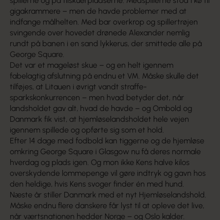
spillerne og på tilskuerpladserne. Medspil­lerne stod i kø til
gigakrammere – men de havde problemer med at
indfange målhelten. Med bar overkrop og spillertrøjen
svingende over hovedet drønede Alexander nemlig
rundt på banen i en sand lykkerus, der smittede alle på
George Square.
Det var et mageløst skue – og en helt igennem
fabelagtig afslutning på endnu et VM. Måske skulle det
tilføjes, at Litauen i øvrigt vandt straffe­
sparkskonkurrencen – men hvad betyder det, når
landsholdet gav alt, hvad de havde – og Ombold og
Danmark fik vist, at hjemløselandsholdet hele vejen
igennem spillede og opførte sig som et hold.
Efter 14 dage med fodbold kan tiggerne og de hjemløse
omkring George Square i Glasgow nu få deres normale
hverdag og plads igen. Og mon ikke Kens halve kilos
overskydende lommepenge vil gøre indtryk og gavn hos
den heldige, hvis Kens svoger finder én med hund.
Næste år stiller Danmark med et nyt Hjemlø­selandshold.
Måske endnu flere danskere får lyst til at opleve det live,
når værtsnationen hedder Norge – og Oslo kalder.