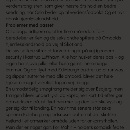
verdensranglisten, som giver næste års hold en bedre
seedning, når Oslo byder op til verdensfodbold. Og et nyt
dansk hjemløselandshold.
Problemer med passet
Otte dage tidligere og efter flere måneders for­
beredelser er Ken og de seks andre spillere på Ombolds
hjemløselandshold på vej til Skotland.
De syv spillere sitrer af forventninger på vej igen­nem
security i Kastrup Lufthavn. Alle har husket deres pas – og
ingen har sjove piller eller hash gemt i hemmelige
lommer. Og da flyet mod Edin­burgh buldrer ud af runway
og slipper sutterne med alle ombord, bliver det hele
ligesom meget virkeligt. Ingen vej tilbage.
En uimodståelig smøgtrang melder sig over Esbjerg, men
trangen bliver undertrykt, da kaptaj­nen kort tid efter gør
opmærksom på, at flyet nær­mer sig den skotske kyst og
gør sig klar til landing. En halv time senere står seks
spillere i Edinburgh og indsnuser duften af det skotske
højland i et afmærket område uden for ankomsthallen.
Men der er noget galt. For Mahir – holdets somalisk fødte