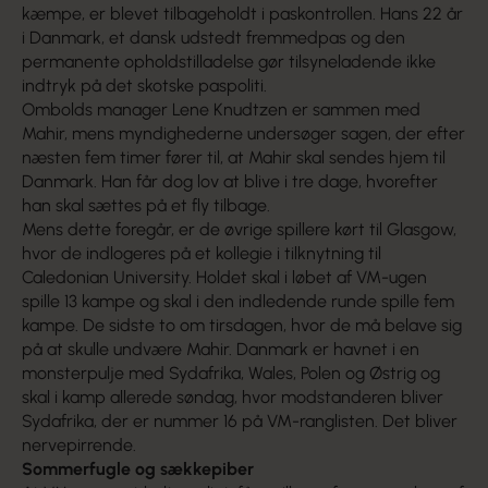
kæmpe, er blevet tilbageholdt i paskontrollen. Hans 22 år
i Danmark, et dansk udstedt fremmedpas og den
permanente op­holdstilladelse gør tilsyneladende ikke
indtryk på det skotske paspoliti.
Ombolds manager Lene Knudtzen er sammen med
Mahir, mens myndighederne undersøger sagen, der efter
næsten fem timer fører til, at Mahir skal sendes hjem til
Danmark. Han får dog lov at blive i tre dage, hvorefter
han skal sættes på et fly tilbage.
Mens dette foregår, er de øvrige spillere kørt til Glasgow,
hvor de indlogeres på et kollegie i tilknytning til
Caledonian University. Holdet skal i løbet af VM-ugen
spille 13 kampe og skal i den indledende runde spille fem
kampe. De sidste to om tirsdagen, hvor de må belave sig
på at skulle undvære Mahir. Danmark er havnet i en
monster­pulje med Sydafrika, Wales, Polen og Østrig og
skal i kamp allerede søndag, hvor modstanderen bliver
Sydafrika, der er nummer 16 på VM-ranglisten. Det bliver
nervepirrende.
Sommerfugle og sækkepiber