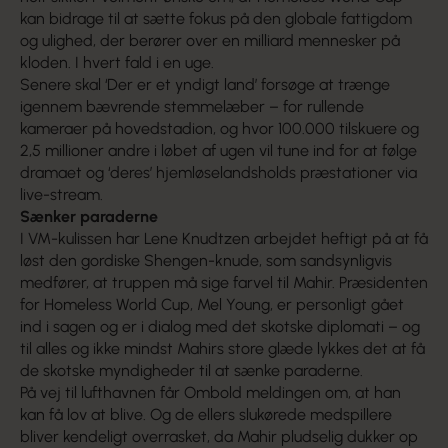
kan bidrage til at sætte fokus på den globale fattigdom
og ulighed, der berører over en milliard mennesker på
kloden. I hvert fald i en uge.
Senere skal ‘Der er et yndigt land’ forsøge at trænge
igennem bævrende stemmelæber – for rullende
kameraer på hovedstadion, og hvor 100.000 tilskuere og
2,5 millioner andre i løbet af ugen vil tune ind for at følge
dramaet og ‘deres’ hjemløselandsholds præstationer via
live-stream.
Sænker paraderne
I VM-kulissen har Lene Knudtzen arbejdet heftigt på at få
løst den gordiske Shengen-knude, som sandsynligvis
medfører, at truppen må sige farvel til Mahir. Præsidenten
for Homeless World Cup, Mel Young, er personligt gået
ind i sagen og er i dialog med det skotske diplomati – og
til alles og ikke mindst Mahirs store glæde lykkes det at få
de skotske myndigheder til at sænke paraderne.
På vej til lufthavnen får Ombold meldingen om, at han
kan få lov at blive. Og de ellers sluk­ørede medspillere
bliver kendeligt overrasket, da Mahir pludselig dukker op