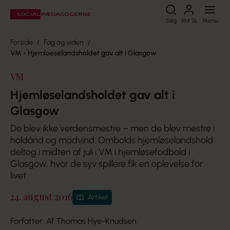
Søg
Søg
Mit SL
Menu
Forside
Fag og viden
VM - Hjemloeselandsholdet gav alt i Glasgow
VM
Hjemløselandsholdet gav alt i
Glasgow
De blev ikke verdensmestre – men de blev mestre i
holdånd og modvind. Ombolds hjemløselandshold
deltog i midten af juli i VM i hjemløsefodbold i
Glasgow, hvor de syv spillere fik en oplevelse for
livet
24. august 2016
Artikel
Forfatter: Af Thomas Hye-Knudsen