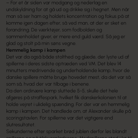
– For et år siden var modgang og nederlag en
undskyldning for at gå ud og drikke sig i hegnet. Men når
man så ser ham og holdets koncentration og fokus på at
komme igen dagen efter, så ved man, at der er sket en
forandring. De værktøjer, som fod­bolden og
sammenholdet giver, er mere end guld værd. Så jeg er
glad og stolt på min søns vegne.
Hemmelig kamp i kampen
Det var da også både stolthed og glæde, der lyste ud af
spillerne i deres sidste optræden ved VM. Det blev 14
minutters medrivende og underhol­dende kamp, hvor de
danske spillere måtte bruge hovedet mest, da det var så
som så, hvad der var tilbage i benene.
Da den ordinære kamp sluttede 5-5, skulle det hele
afgøres på straffespark, hvilket fik danskerko­lonien til at
holde vejret i ulidelig spænding. For der var en hemmelig
kamp i kampen. Det hand­lede om, at Alexander skulle på
scoringstavlen. For spillerne var det vigtigere end
slutresultatet.
Sekunderne efter sparket brød jublen derfor løs blandt