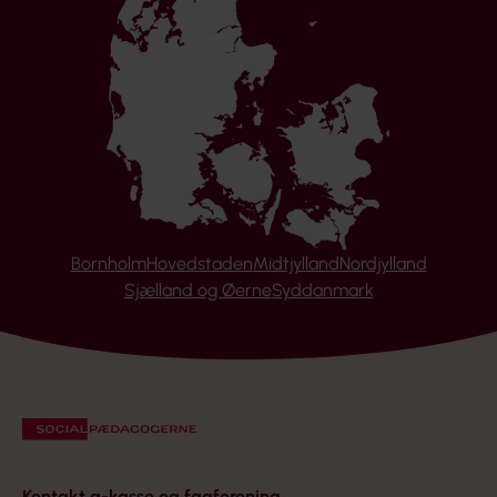
Bornholm
Hovedstaden
Midtjylland
Nordjylland
Sjælland og Øerne
Syddanmark
Kontakt a-kasse og fagforening