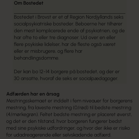
Om Bostedet
Bostedet i Brovst er et af Region Nordjyllands seks
socialpsykiatriske bosteder. Beboerne her tilhører
den mest komplicerede ende af psykiatrien, og de
har ofte to eller tre diagnoser. Ud over en eller
flere psykiske lidelser, har de fleste også været
eller er misbrugere, og flere har
behandlingsdomme.
Der kan bo 12-14 borgere på bostedet, og der er
30 ansatte, hvoraf de seks er socialpædagoger.
Adfærden har en årsag
Mestringsskemaet er inddelt i fem niveauer for borgerens
mestring, fra laveste mestring (0/rød) til bedste mestring
(4/mørkegrøn). Feltet bedste mestring er placeret øverst,
og det er den tilstand, hvor borgeren fungerer bedst
med sine psykiske udfordringer, og hvor der ikke er risiko
for udadreagerende eller selvskadende adfærd.