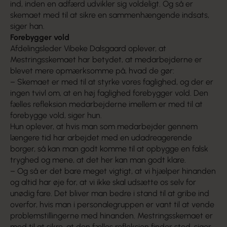
ind, inden en adfærd udvikler sig voldeligt. Og så er
skemaet med til at sikre en sammenhængende indsats,
siger han.
Forebygger vold
Afdelingsleder Vibeke Dalsgaard oplever, at
Mestringsskemaet har betydet, at medarbejderne er
blevet mere opmærksomme på, hvad de gør:
– Skemaet er med til at styrke vores faglighed, og der er
ingen tvivl om, at en høj faglighed forebygger vold. Den
fælles refleksion medarbejderne imellem er med til at
forebygge vold, siger hun.
Hun oplever, at hvis man som medarbejder gennem
længere tid har arbejdet med en udadreagerende
borger, så kan man godt komme til at opbygge en falsk
tryghed og mene, at det her kan man godt klare.
– Og så er det bare meget vigtigt, at vi hjælper hinanden
og altid har øje for, at vi ikke skal udsætte os selv for
unødig fare. Det bliver man bedre i stand til at gribe ind
overfor, hvis man i personalegruppen er vant til at vende
problemstillingerne med hinanden. Mestringsskemaet er
med til at sikre, at den fælles refleksion finder sted, siger