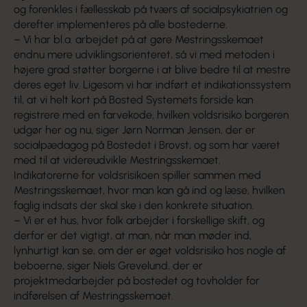
og forenkles i fællesskab på tværs af socialpsykiatrien og
derefter implementeres på alle bostederne.
– Vi har bl.a. arbejdet på at gøre Mestringsskemaet
endnu mere udviklingsorienteret, så vi med metoden i
højere grad støtter borgerne i at blive bedre til at mestre
deres eget liv. Ligesom vi har indført et indikationssystem
til, at vi helt kort på Bosted Systemets forside kan
registrere med en farvekode, hvilken voldsrisiko borgeren
udgør her og nu, siger Jørn Norman Jensen, der er
socialpædagog på Bostedet i Brovst, og som har været
med til at videreudvikle Mestringsskemaet.
Indikatorerne for voldsrisikoen spiller sammen med
Mestringsskemaet, hvor man kan gå ind og læse, hvilken
faglig indsats der skal ske i den konkrete situation.
– Vi er et hus, hvor folk arbejder i forskellige skift, og
derfor er det vigtigt, at man, når man møder ind,
lynhurtigt kan se, om der er øget voldsrisiko hos nogle af
beboerne, siger Niels Grevelund, der er
projektmedarbejder på bostedet og tovholder for
indførelsen af Mestringsskemaet.