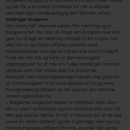
borgerens forsøg på at håndtere en situation eller følelse,
og det får vi en større forståelse for, når vi udfylder
skemaet, siger socialpædagog Jørn Norman Jensen.
Inddrager borgerne
Det næste felt i skemaet kaldes ‘Min mestring’ og er
borgerens felt. Her står de tiltag, som borgeren selv kan
gøre for at øge sin mestring i forhold til det niveau, han
eller hun er på. Feltet udfyldes sammen med
medarbejderen, som gerne må komme med forslag til,
hvad der kan stå, og feltet er dermed et godt
udgangspunkt for at tale om, hvilke handlinger man kan
afprøve, som man måske ikke har prøvet før.
Arbejdet med Mestringsskemaet handler i høj grad om
at støtte borgeren til at turde afprøve en ny og mere
hensigtsmæssig adfærd, og det oplever Jørn Norman
Jensen også lykkes nu.
– Borgernes diagnoser skaber en hårdhed i dem, som
det er svært at forandre, og som skal forandres over tid.
Men jeg oplever faktisk, at når vi fokuserer på, at de skal
prøve en anden adfærd, og når vi gentager den nye og
hensigtsmæssige adfærd ofte nok, så virker det, og de