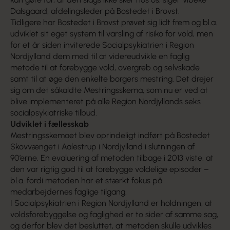
Dalsgaard, afdelingsleder på Bostedet i Brovst.
Tidligere har Bostedet i Brovst prøvet sig lidt frem og bl.a.
udviklet sit eget system til varsling af risiko for vold, men
for et år siden inviterede Socialpsykiatrien i Region
Nordjylland dem med til at videreudvikle en faglig
metode til at forebygge vold, overgreb og selvskade
samt til at øge den enkelte borgers mestring. Det drejer
sig om det såkaldte Mestringsskema, som nu er ved at
blive implementeret på alle Region Nordjyllands seks
socialpsykiatriske tilbud.
Udviklet i fællesskab
Mestringsskemaet blev oprindeligt indført på Bostedet
Skovvænget i Aalestrup i Nordjylland i slutningen af
90’erne. En evaluering af metoden tilbage i 2013 viste, at
den var rigtig god til at forebygge voldelige episoder –
bl.a. fordi metoden har et stærkt fokus på
medarbejdernes faglige tilgang.
I Socialpsykiatrien i Region Nordjylland er holdningen, at
voldsforebyggelse og faglighed er to sider af samme sag,
og derfor blev det besluttet, at metoden skulle udvikles