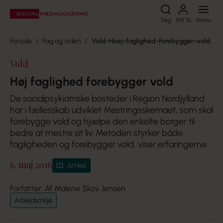
Søg
Søg
Mit SL
Menu
Forside
Fag og viden
Vold-Hoej-faglighed-forebygger-vold
Vold
Høj faglighed forebygger vold
De socialpsykiatriske bosteder i Region Nordjylland
har i fællesskab udviklet Mestringsskemaet, som skal
forebygge vold og hjælpe den enkelte borger til
bedre at mestre sit liv. Metoden styrker både
fagligheden og forebygger vold, viser erfaringerne
6. maj 2016
Artikel
Forfatter: Af Malene Skov Jensen
Arbejdsmiljø