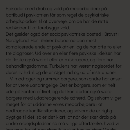
Episoder med drab og vold på medarbejdere på
botilbud i psykiatrien får som regel de psykiatriske
arbejdspladser til at overveje, om de har de rette
redskaber til at forebygge vold.
Det gælder også det socialpsykiatriske bosted i Brovst i
Nordjylland. Her tilhører beboerne den mest
komplicerede ende af psykiatrien, og de har ofte to eller
tre diagnoser. Ud over en eller flere psykiske lidelser, har
de fleste også været eller er misbrugere, og flere har
behandlingsdomme. Turbulens har været nøgleordet for
deres liv hidtil, og de er røget ind og ud af institutioner.
– Vi modtager og rummer borgere, som andre har anset
for at være uanbringelige. Det er borgere, som er helt
ude på kanten af livet, og det kan derfor også være
borgere med udadreagerende adfærd. Og selvom vi gør
meget for at uddanne vores medarbejdere i at
nedtrappe konfliktsituationer, og selvom de er rigtig
dygtige til det, så er det klart, at når der sker drab på
andre arbejdspladser, så må vi lige eftertænke, hvad vi
kan gøre for, at den slags ikke sker hos os, siger Vibeke