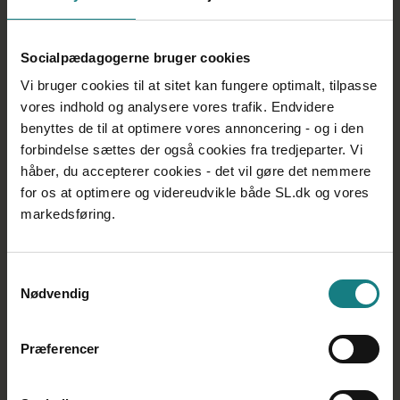
projekt ‘Styrket indsats til forebyggelse af vold på
botilbud’.
Socialpædagogerne bruger cookies
I februar gik ni botilbud og et forsorgshjem i gang
Vi bruger cookies til at sitet kan fungere optimalt, tilpasse
med at arbejde med de to redskaber, og det skal
vores indhold og analysere vores trafik. Endvidere
så evalueres, om indsatsen har effekt –
sammenlignet med en kontrolgruppe, der ikke
benyttes de til at optimere vores annoncering - og i den
bruger redskaberne.
forbindelse sættes der også cookies fra tredjeparter. Vi
Evalueringen skal både give svar på, om den
håber, du accepterer cookies - det vil gøre det nemmere
samlede metode virker, hvad den koster, og
for os at optimere og videreudvikle både SL.dk og vores
hvordan den implementeres.
markedsføring.
Det forventes, at projektet er færdigt i 2018, hvor
evalueringen også offentliggøres. Projektet er
finansieret af Satspuljemidlerne, idet der i 2015
Samtykkevalg
blev givet godt 15 mio. kr. til formålet.
Nødvendig
Læs mere på Socialstyrelsens hjemmeside via
Forside | Social- og Boligstyrelsen
Præferencer
Dynamisk proces
Det sidste felt i skemaet er ‘Faglig indsats’, og det er