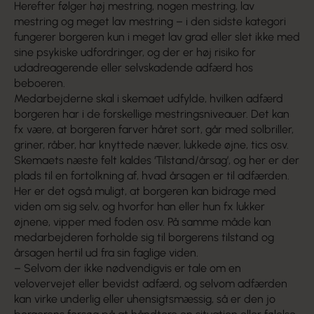
Herefter følger høj mestring, nogen mestring, lav
mestring og meget lav mestring – i den sidste kategori
fungerer borgeren kun i meget lav grad eller slet ikke med
sine psykiske udfordringer, og der er høj risiko for
udadreagerende eller selvskadende adfærd hos
beboeren.
Medarbejderne skal i skemaet udfylde, hvilken adfærd
borgeren har i de forskellige mestringsniveauer. Det kan
fx være, at borgeren farver håret sort, går med solbriller,
griner, råber, har knyttede næver, lukkede øjne, tics osv.
Skemaets næste felt kaldes ‘Tilstand/årsag’, og her er der
plads til en fortolkning af, hvad årsagen er til adfærden.
Her er det også muligt, at borgeren kan bidrage med
viden om sig selv, og hvorfor han eller hun fx lukker
øjnene, vipper med foden osv. På samme måde kan
medarbejderen forholde sig til borgerens tilstand og
årsagen hertil ud fra sin faglige viden.
– Selvom der ikke nødvendigvis er tale om en
velovervejet eller bevidst adfærd, og selvom adfærden
kan virke underlig eller uhensigtsmæssig, så er den jo