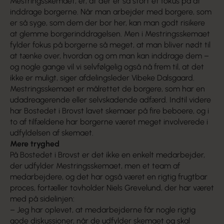
Mestringsskemaet, er, at der er så stort et fokus på at
inddrage borgerne. Når man arbejder med borgere, som
er så syge, som dem der bor her, kan man godt risikere
at glemme borgerinddragelsen. Men i Mestringsskemaet
fylder fokus på borgerne så meget, at man bliver nødt til
at tænke over, hvordan og om man kan inddrage dem –
og nogle gange vil vi selvfølgelig også nå frem til, at det
ikke er muligt, siger afdelingsleder Vibeke Dalsgaard.
Mestringsskemaet er målrettet de borgere, som har en
udadreagerende eller selvskadende adfærd. Indtil videre
har Bostedet i Brovst lavet skemaer på fire beboere, og i
to af tilfældene har borgerne været meget involverede i
udfyldelsen af skemaet.
Mere tryghed
På Bostedet i Brovst er det ikke en enkelt medarbejder,
der udfylder Mestringsskemaet, men et team af
medarbejdere, og det har også været en rigtig frugtbar
proces, fortæller tovholder Niels Grevelund, der har været
med på sidelinjen:
– Jeg har oplevet, at medarbejderne får nogle rigtig
gode diskussioner, når de udfylder skemaet og skal