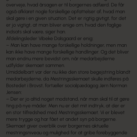
overveje, hvad årsagen er til borgernes adfærd. De får
også afklaret nogle forskellige opfattelser af, hvad man
skal gøre i en given situation. Det er rigtig givtigt, for det
er jo vigtigt, at man bliver enige om, hvad den faglige
indsats skal være, siger han.
Afdelingsleder Vibeke Dalsgaard er enig:
– Man kan have mange forskellige holdninger, men man
kan ikke have mange forskellige handlinger. Og det bliver
man endnu mere bevidst om, når medarbejderne
udfylder skemaet sammen.
Umiddelbart var der nu ikke den store begejstring blandt
medarbejderne, da Mestringsskemaet skulle indføres på
Bostedet i Brovst, fortæller socialpædagog Jørn Norman
Jensen:
– Der er jo altid noget modstand, når man skal til at gøre
ting på nye måder. Men nu er det mit indtryk, at der er
en stor tilfredshed med Mestringsskemaet. Vi er blevet
mere trygge og har fået et andet syn på borgerne.
Skemaet giver overblik over borgernes aktuelle
mestringsniveau og mulighed for at gribe forebyggende