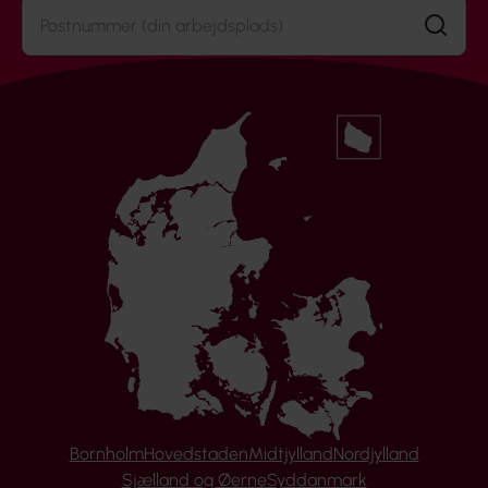
Søg
Bornholm
Hovedstaden
Midtjylland
Nordjylland
Sjælland og Øerne
Syddanmark