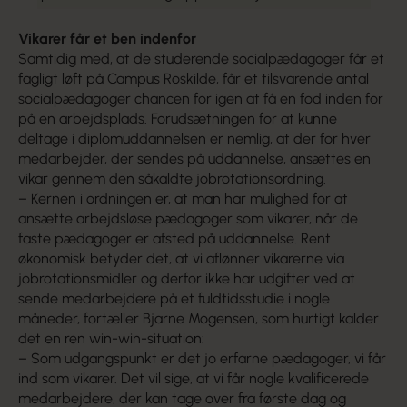
Vikarer får et ben indenfor
Samtidig med, at de studerende socialpædagoger får et
fagligt løft på Campus Roskilde, får et tilsvarende antal
socialpædagoger chancen for igen at få en fod inden for
på en arbejdsplads. Forudsætningen for at kunne
deltage i diplomuddannelsen er nemlig, at der for hver
medarbejder, der sendes på uddannelse, ansættes en
vikar gennem den såkaldte jobrotationsordning.
– Kernen i ordningen er, at man har mulighed for at
ansætte arbejdsløse pædagoger som vikarer, når de
faste pædagoger er afsted på uddannelse. Rent
økonomisk betyder det, at vi aflønner vikarerne via
jobrotationsmidler og derfor ikke har udgifter ved at
sende medarbejdere på et fuldtidsstudie i nogle
måneder, fortæller Bjarne Mogensen, som hurtigt kalder
det en ren win-win-situation:
– Som udgangspunkt er det jo erfarne pædagoger, vi får
ind som vikarer. Det vil sige, at vi får nogle kvalificerede
medarbejdere, der kan tage over fra første dag og