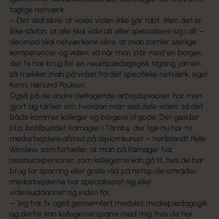
faglige netværk.
– Det skal sikre, at vores viden ikke går tabt. Men det er
ikke sådan, at alle skal vide alt eller specialisere sig i alt –
derimod skal netværkene sikre, at man samler særlige
kompetencer og viden, så når man står med en borger,
der fx har brug for en neuropædagogisk tilgang, jamen
så trækker man på viden fra det specifikke netværk, siger
Kenni Hørlund Poulsen.
Også på de andre deltagende arbejdspladser har man
gjort sig tanker om, hvordan man skal dele viden, så det
både kommer kolleger og borgere til gode. Det gælder
bl.a. botilbuddet Kamager i Tårnby, der lige nu har to
medarbejdere afsted på diplomkurset – heriblandt Pelle
Winsløw, som fortæller, at man på Kamager har
ressourcepersoner, som kollegerne kan gå til, hvis de har
brug for sparring eller gode råd på netop de områder,
medarbejderne har specialiseret sig eller
videreuddannet sig inden for.
– Jeg har fx også gennemført modulet mediepædagogik,
og derfor kan kollegerne sparre med mig, hvis de har