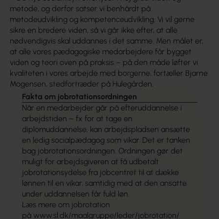
metode, og derfor satser vi benhårdt på
metodeudvikling og kompetenceudvikling. Vi vil gerne
sikre en bredere viden, så vi går ikke efter, at alle
nødvendigvis skal uddannes i det samme. Men målet er,
at alle vores pædagogiske medarbejdere får bygget
viden og teori oven på praksis – på den måde løfter vi
kvaliteten i vores arbejde med borgerne, fortæller Bjarne
Mogensen, stedfortræder på Hulegården.
Fakta om jobrotationsordningen
Når en medarbejder går på efteruddannelse i
arbejdstiden – fx for at tage en
diplomuddannelse, kan arbejdspladsen ansætte
en ledig socialpædagog som vikar. Det er tanken
bag jobrotationsordningen. Ordningen gør det
muligt for arbejdsgiveren at få udbetalt
jobrotationsydelse fra jobcentret til at dække
lønnen til en vikar, samtidig med at den ansatte
under uddannelsen får fuld løn.
Læs mere om jobrotation
på
www.sl.dk/maalgruppe/leder/jobrotation/