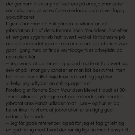
derigennem blive knyttet tættere på arbejdsmarkedet –
samtidig med at vores faste medarbejdere bliver fagligt
opkvalificeret.
Lige nu har man på Hulegården to vikarer ansat i
jobrotation. En af dem, Renate Bach Mouridsen, har efter
et længere sygeforløb haft svært ved at få fodfæste på
arbejdsmarkedet igen – men er nu som jobrotationsvikar
godt i gang med at finde vej tilbage til et arbejdsliv på
normale vilkår.
– Jeg synes, at det er en rigtig god måde at få prøvet sig
selv af på. I mange vikariater er man lidt beskyttet, men
her bliver der stillet høje krav fra start, og jeg føler
virkelig, jeg udfylder en stilling, siger hun.
Foreløbig er Renate Bach Mouridsen blevet tilbudt et 30-
timers vikariat i yderligere et par måneder, når hendes
jobrotationsvikariat udløber midt i juni – og hun er da
heller ikke i tvivl om, at jobrotation er en rigtig god
ordning for hende.
– Jeg får gode referencer, og så får jeg et fagligt løft og
en god føling med, hvad der rør sig lige nu med hensyn til