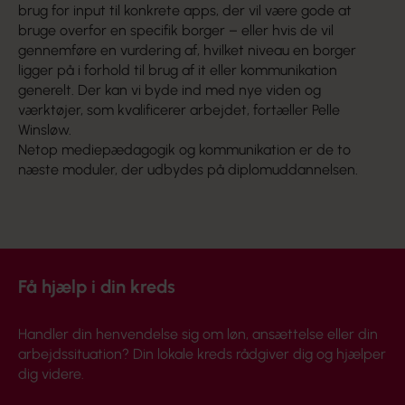
brug for input til konkrete apps, der vil være gode at
bruge overfor en specifik borger – eller hvis de vil
gennemføre en vurdering af, hvilket niveau en borger
ligger på i forhold til brug af it eller kommunikation
generelt. Der kan vi byde ind med nye viden og
værktøjer, som kvalificerer arbejdet, fortæller Pelle
Winsløw.
Netop mediepædagogik og kommunikation er de to
næste moduler, der udbydes på diplomuddannelsen.
Få hjælp i din kreds
Handler din henvendelse sig om løn, ansættelse eller din
arbejdssituation? Din lokale kreds rådgiver dig og hjælper
dig videre.