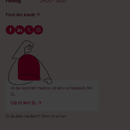
Fredag
09:00 - 13:00
Find din kreds
Følg os på Facebook
Følg os på LinkedIn
Følg os på X
Følg os på Instagram
Vil du i kontakt med os, så skriv en besked i Mit
SL.
Gå til Mit SL
Er du ikke medlem?
Skriv til os her
.