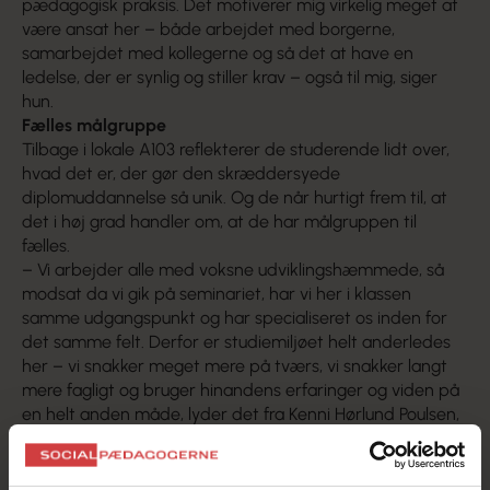
pædagogisk praksis. Det motiverer mig virkelig meget at
være ansat her – både arbejdet med borgerne,
samarbejdet med kollegerne og så det at have en
ledelse, der er synlig og stiller krav – også til mig, siger
hun.
Fælles målgruppe
Tilbage i lokale A103 reflekterer de studerende lidt over,
hvad det er, der gør den skræddersyede
diplomuddannelse så unik. Og de når hurtigt frem til, at
det i høj grad handler om, at de har målgruppen til
fælles.
– Vi arbejder alle med voksne udviklingshæmmede, så
modsat da vi gik på seminariet, har vi her i klassen
samme udgangspunkt og har specialiseret os inden for
det samme felt. Derfor er studiemiljøet helt anderledes
her – vi snakker meget mere på tværs, vi snakker langt
mere fagligt og bruger hinandens erfaringer og viden på
en helt anden måde, lyder det fra Kenni Hørlund Poulsen,
der til daglig arbejder på Hulegården.
Samtidig spiller det også ind, at de fleste arbejdspladser
sender flere kolleger afsted på samme tid, fortæller