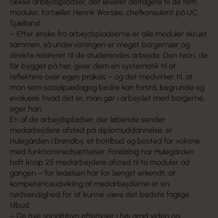
række arbejdspladser, der leverer deltagere til de fem
moduler, fortæller Henrik Worsøe, chefkonsulent på UC
Sjælland.
– Efter ønske fra arbejdspladserne er alle moduler skruet
sammen, så undervisningen er meget borgernær og
direkte relateret til de studerendes arbejde. Den teori, de
får bygget på her, giver dem en systematik til at
reflektere over egen praksis – og det medvirker til, at
man som socialpædagog bedre kan forstå, begrunde og
evaluere, hvad det er, man gør i arbejdet med borgerne,
siger han.
En af de arbejdspladser, der løbende sender
medarbejdere afsted på diplomuddannelse, er
Hulegården i Brøndby, et botilbud og bosted for voksne
med funktionsnedsættelser. Foreløbig har Hulegården
haft knap 25 medarbejdere afsted til to moduler ad
gangen – for ledelsen har for længst erkendt, at
kompetenceudvikling af medarbejderne er en
nødvendighed for at kunne være det bedste faglige
tilbud.
– De nye socialtilsyn efterlyser i høj grad viden og