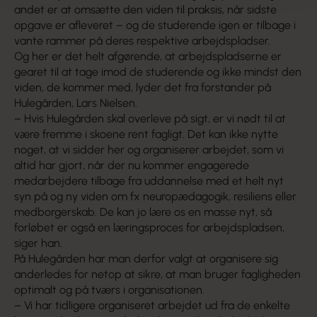
andet er at omsætte den viden til praksis, når sidste
opgave er afleveret – og de studerende igen er tilbage i
vante rammer på deres respektive arbejdspladser.
Og her er det helt afgørende, at arbejdspladserne er
gearet til at tage imod de studerende og ikke mindst den
viden, de kommer med, lyder det fra forstander på
Hulegården, Lars Nielsen.
– Hvis Hulegården skal overleve på sigt, er vi nødt til at
være fremme i skoene rent fagligt. Det kan ikke nytte
noget, at vi sidder her og organiserer arbejdet, som vi
altid har gjort, når der nu kommer engagerede
medarbejdere tilbage fra uddannelse med et helt nyt
syn på og ny viden om fx neuropædagogik, resiliens eller
medborgerskab. De kan jo lære os en masse nyt, så
forløbet er også en læringsproces for arbejdspladsen,
siger han.
På Hulegården har man derfor valgt at organisere sig
anderledes for netop at sikre, at man bruger fagligheden
optimalt og på tværs i organisationen.
– Vi har tidligere organiseret arbejdet ud fra de enkelte