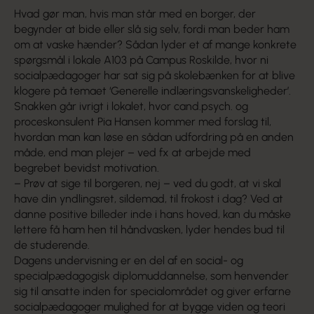
Hvad gør man, hvis man står med en borger, der
begynder at bide eller slå sig selv, fordi man beder ham
om at vaske hænder? Sådan lyder et af mange konkrete
spørgsmål i lokale A103 på Campus Roskilde, hvor ni
socialpædagoger har sat sig på skolebænken for at blive
klogere på temaet ‘Generelle indlæringsvanskeligheder’.
Snakken går ivrigt i lokalet, hvor cand.psych. og
proceskonsulent Pia Hansen kommer med forslag til,
hvordan man kan løse en sådan udfordring på en anden
måde, end man plejer – ved fx at arbejde med
begrebet bevidst motivation.
– Prøv at sige til borgeren, nej – ved du godt, at vi skal
have din yndlingsret, sildemad, til frokost i dag? Ved at
danne positive billeder inde i hans hoved, kan du måske
lettere få ham hen til håndvasken, lyder hendes bud til
de studerende.
Dagens undervisning er en del af en social- og
specialpædagogisk diplomuddannelse, som henvender
sig til ansatte inden for specialområdet og giver erfarne
socialpædagoger mulighed for at bygge viden og teori