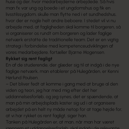
huse og der, hvor medarbejderne arbejdede. Så hvis
man fx var ung og boede i et ungdomshus og fik en
livsstilssygdom, skulle man flytte ned i et sundhedshus,
hvor der er nogle helt andre beboere. I stedet vil vi nu
arbejde med, at fagligheden skal komme til borgeren, så
vi organiserer os rundt om borgeren og lader faglige
netværk erstatte de traditionelle team. Det er en vigtig
strategi i forbindelse med kompetenceudviklingen af
vores medarbejdere, fortæller Bjarne Mogensen.
Rykket sig rent fagligt
En af de studerende, der glæder sig til at indgå i de nye
faglige netværk, man etablerer på Hulegården, er Kenni
Hørlund Poulsen.
– Det bliver fedt at komme i gang med at bruge al den
viden og teori, jeg har med mig efter det her
uddannelsesforløb, og jeg synes, det er spændende, at
man på min arbejdsplads kaster sig ud i at organisere
arbejdet på en helt ny måde netop for at tage højde for,
at vi har rykket os rent fagligt, siger han.
Tanken på Hulegården er, at man, når man har været
igennem et uddannelsesforløb, skal indgå i de relevante