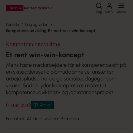
Søg
Søg
Mit SL
Menu
Forside
Fag og viden
Kompetenceudvikling-Et-rent-win-win-koncept
Kompetenceudvikling
Et rent win-win-koncept
Mens faste medarbejdere får et kompetenceløft på
en skræddersyet diplomuddannelse, ansætter
arbejdspladserne ledige socialpædagoger som
vikarer. Sådan lyder konceptet i et målrettet
kompetenceudviklings- og jobrotationsprojekt
6. maj 2016
Artikel
Forfatter: Af Tina Løvbom Petersen