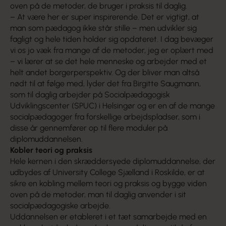
oven på de metoder, de bruger i praksis til daglig.
– At være her er super inspirerende. Det er vigtigt, at
man som pædagog ikke står stille – men udvikler sig
fagligt og hele tiden holder sig opdateret. I dag bevæger
vi os jo væk fra mange af de metoder, jeg er oplært med
– vi lærer at se det hele menneske og arbejder med et
helt andet borgerperspektiv. Og der bliver man altså
nødt til at følge med, lyder det fra Birgitte Saugmann,
som til daglig arbejder på Socialpædagogisk
Udviklingscenter (SPUC) i Helsingør og er en af de mange
socialpædagoger fra forskellige arbejdspladser, som i
disse år gennemfører op til flere moduler på
diplomuddannelsen.
Kobler teori og praksis
Hele kernen i den skræddersyede diplomuddannelse, der
udbydes af University College Sjælland i Roskilde, er at
sikre en kobling mellem teori og praksis og bygge viden
oven på de metoder, man til daglig anvender i sit
socialpædagogiske arbejde.
Uddannelsen er etableret i et tæt samarbejde med en