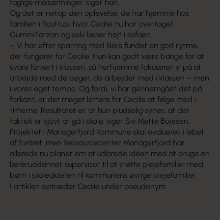
faglige målsætninger, siger han.
Og det er netop den oplevelse, de har hjemme hos
familien i Rostrup, hvor Cecilie nu har overtaget
GummiTarzan og selv læser højt i sofaen.
– Vi har efter sparring med Niels fundet en god rytme,
der fungerer for Cecilie. Hun kan godt være bange for at
svare forkert i klassen, så herhjemme fokuserer vi på at
arbejde med de bøger, de arbejder med i klassen – men
i vores eget tempo. Og fordi, vi har gennemgået det på
forkant, er det meget lettere for Cecilie at følge med i
timerne. Resultatet er, at hun pludselig synes, at det
faktisk er sjovt at gå i skole, siger Siv Mette Bojesen.
Projektet i Mariagerfjord Kommune skal evalueres i løbet
af foråret, men Ressourcecenter Mariagerfjord har
allerede nu planer om at udbrede idéen med at bruge en
læreruddannet supervisor til at støtte plejefamilier med
børn i skolealderen til kommunens øvrige plejefamilier.
I artiklen optræder Cecilie under pseudonym.