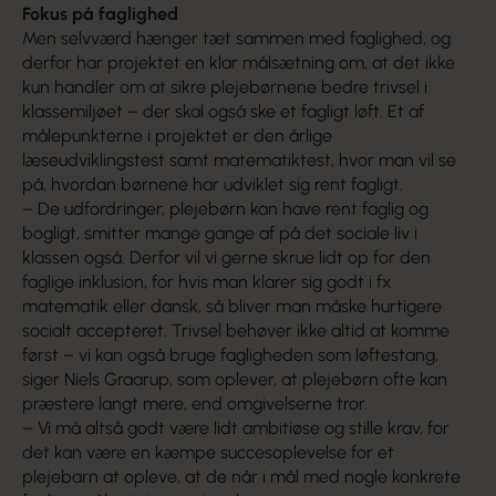
Fokus på faglighed
Men selvværd hænger tæt sammen med faglighed, og
derfor har projektet en klar målsætning om, at det ikke
kun handler om at sikre plejebørnene bedre trivsel i
klassemiljøet – der skal også ske et fagligt løft. Et af
målepunkterne i projektet er den årlige
læseudviklingstest samt matematiktest, hvor man vil se
på, hvordan børnene har udviklet sig rent fagligt.
– De udfordringer, plejebørn kan have rent faglig og
bogligt, smitter mange gange af på det sociale liv i
klassen også. Derfor vil vi gerne skrue lidt op for den
faglige inklusion, for hvis man klarer sig godt i fx
matematik eller dansk, så bliver man måske hurtigere
socialt accepteret. Trivsel behøver ikke altid at komme
først – vi kan også bruge fagligheden som løftestang,
siger Niels Graarup, som oplever, at plejebørn ofte kan
præstere langt mere, end omgivelserne tror.
– Vi må altså godt være lidt ambitiøse og stille krav, for
det kan være en kæmpe succesoplevelse for et
plejebarn at opleve, at de når i mål med nogle konkrete