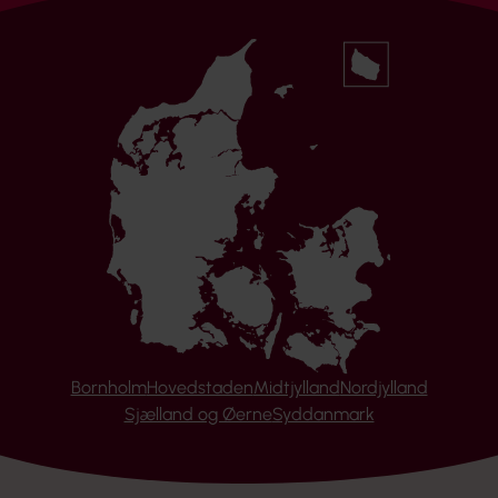
Bornholm
Hovedstaden
Midtjylland
Nordjylland
Sjælland og Øerne
Syddanmark