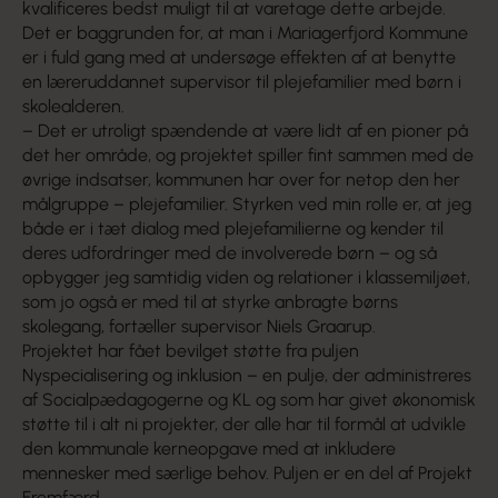
kvalificeres bedst muligt til at varetage dette arbejde.
Det er baggrunden for, at man i Mariagerfjord Kommune
er i fuld gang med at undersøge effekten af at benytte
en læreruddannet supervisor til plejefamilier med børn i
skolealderen.
– Det er utroligt spændende at være lidt af en pioner på
det her område, og projektet spiller fint sammen med de
øvrige indsatser, kommunen har over for netop den her
målgruppe – plejefamilier. Styrken ved min rolle er, at jeg
både er i tæt dialog med plejefamilierne og kender til
deres udfordringer med de involverede børn – og så
opbygger jeg samtidig viden og relationer i klassemiljøet,
som jo også er med til at styrke anbragte børns
skolegang, fortæller supervisor Niels Graarup.
Projektet har fået bevilget støtte fra puljen
Nyspecialisering og inklusion – en pulje, der administreres
af Socialpædagogerne og KL og som har givet økonomisk
støtte til i alt ni projekter, der alle har til formål at udvikle
den kommunale kerneopgave med at inkludere
mennesker med særlige behov. Puljen er en del af Projekt
Fremfærd.