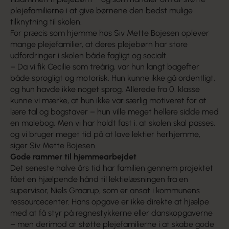
plejefamilierne i at give børnene den bedst mulige
tilknytning til skolen.
For præcis som hjemme hos Siv Mette Bojesen oplever
mange plejefamilier, at deres plejebørn har store
udfordringer i skolen både fagligt og socialt.
– Da vi fik Cecilie som treårig, var hun langt bagefter
både sprogligt og motorisk. Hun kunne ikke gå ordentligt,
og hun havde ikke noget sprog. Allerede fra 0. klasse
kunne vi mærke, at hun ikke var særlig motiveret for at
lære tal og bogstaver – hun ville meget hellere sidde med
en malebog. Men vi har holdt fast i, at skolen skal passes,
og vi bruger meget tid på at lave lektier herhjemme,
siger Siv Mette Bojesen.
Gode rammer til hjemmearbejdet
Det seneste halve års tid har familien gennem projektet
fået en hjælpende hånd til lektielæsningen fra en
supervisor, Niels Graarup, som er ansat i kommunens
ressourcecenter. Hans opgave er ikke direkte at hjælpe
med at få styr på regnestykkerne eller danskopgaverne
– men derimod at støtte plejefamilierne i at skabe gode