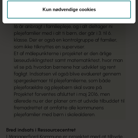
skolen, lektier, didaktik, fast daglig struktur – og
Kun nødvendige cookies
motivationen til at ville i skole.
Den primære målgruppe i projektet er børn på 6-
16 år anbragt i familiepleje, og i alt deltager ni
plejefamilier med i alt ti børn, der går i 3. til 6.
klasse. Der er også en kontrolgruppe af familier,
som ikke tilknyttes en superviser.
Et af målepunkterne i projektet er den årlige
læseudviklingstest samt matematiktest, hvor man
vil se på, hvordan børnene har udviklet sig rent
fagligt. Indsatsen vil også blive evalueret gennem
spørgeskemaer til plejefamilierne, som både
plejeforældre og plejebørn skal svare på.
Projektet forventes afsluttet i maj 2016, men
allerede nu er der planer om at udvide tilbuddet til
fremadrettet at omfatte alle kommunens
plejefamilier med børn i skolealderen.
Bred indsats i Ressourcecentret
I Mariagerfjord Kommune er projektet med at tilbyde