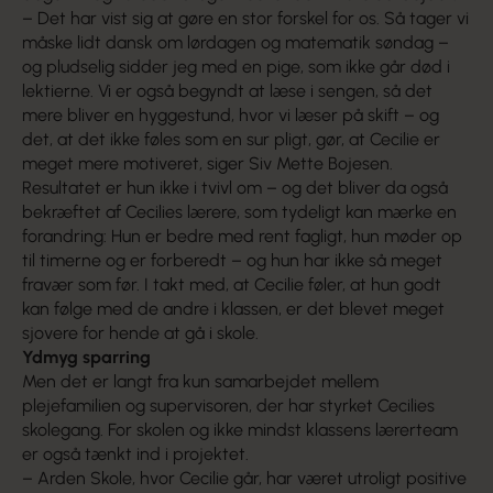
– Det har vist sig at gøre en stor forskel for os. Så tager vi
måske lidt dansk om lørdagen og matematik søndag –
og pludselig sidder jeg med en pige, som ikke går død i
lektierne. Vi er også begyndt at læse i sengen, så det
mere bliver en hyggestund, hvor vi læser på skift – og
det, at det ikke føles som en sur pligt, gør, at Cecilie er
meget mere motiveret, siger Siv Mette Bojesen.
Resultatet er hun ikke i tvivl om – og det bliver da også
bekræftet af Cecilies lærere, som tydeligt kan mærke en
forandring: Hun er bedre med rent fagligt, hun møder op
til timerne og er forberedt – og hun har ikke så meget
fravær som før. I takt med, at Cecilie føler, at hun godt
kan følge med de andre i klassen, er det blevet meget
sjovere for hende at gå i skole.
Ydmyg sparring
Men det er langt fra kun samarbejdet mellem
plejefamilien og supervisoren, der har styrket Cecilies
skolegang. For skolen og ikke mindst klassens lærerteam
er også tænkt ind i projektet.
– Arden Skole, hvor Cecilie går, har været utroligt positive