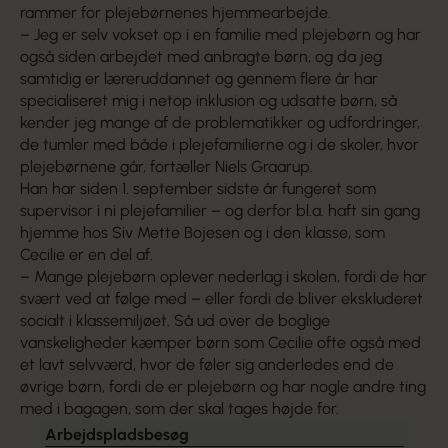
rammer for plejebørnenes hjemmearbejde.
– Jeg er selv vokset op i en familie med plejebørn og har
også siden arbejdet med anbragte børn, og da jeg
samtidig er læreruddannet og gennem flere år har
specialiseret mig i netop inklusion og udsatte børn, så
kender jeg mange af de problematikker og udfordringer,
de tumler med både i plejefamilierne og i de skoler, hvor
plejebørnene går, fortæller Niels Graarup.
Han har siden 1. september sidste år fungeret som
supervisor i ni plejefamilier – og derfor bl.a. haft sin gang
hjemme hos Siv Mette Bojesen og i den klasse, som
Cecilie er en del af.
– Mange plejebørn oplever nederlag i skolen, fordi de har
svært ved at følge med – eller fordi de bliver ekskluderet
socialt i klassemiljøet. Så ud over de boglige
vanskeligheder kæmper børn som Cecilie ofte også med
et lavt selvværd, hvor de føler sig anderledes end de
øvrige børn, fordi de er plejebørn og har nogle andre ting
med i bagagen, som der skal tages højde for.
Arbejdspladsbesøg