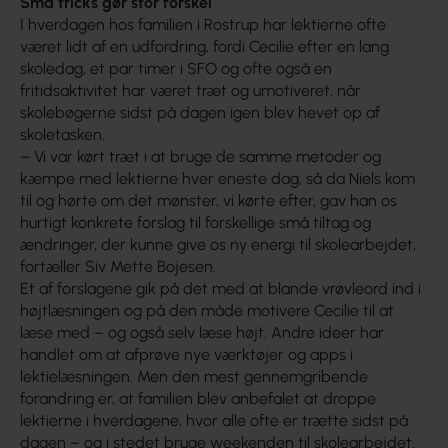
Små tricks gør stor forskel
I hverdagen hos familien i Rostrup har lektierne ofte
været lidt af en udfordring, fordi Cecilie efter en lang
skoledag, et par timer i SFO og ofte også en
fritidsaktivitet har været træt og umotiveret, når
skolebøgerne sidst på dagen igen blev hevet op af
skoletasken.
– Vi var kørt træt i at bruge de samme metoder og
kæmpe med lektierne hver eneste dag, så da Niels kom
til og hørte om det mønster, vi kørte efter, gav han os
hurtigt konkrete forslag til forskellige små tiltag og
ændringer, der kunne give os ny energi til skolearbejdet,
fortæller Siv Mette Bojesen.
Et af forslagene gik på det med at blande vrøvleord ind i
højtlæsningen og på den måde motivere Cecilie til at
læse med – og også selv læse højt. Andre ideer har
handlet om at afprøve nye værktøjer og apps i
lektielæsningen. Men den mest gennemgribende
forandring er, at familien blev anbefalet at droppe
lektierne i hverdagene, hvor alle ofte er trætte sidst på
dagen – og i stedet bruge weekenden til skolearbejdet.