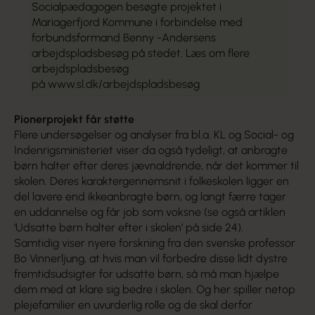
Socialpædagogen besøgte projektet i
Mariagerfjord Kommune i forbindelse med
forbundsformand Benny -Andersens
arbejdspladsbesøg på stedet. Læs om flere
arbejdspladsbesøg
på
www.sl.dk/arbejdspladsbesøg
Pionerprojekt får støtte
Flere undersøgelser og analyser fra bl.a. KL og Social- og
Indenrigsministeriet viser da også tydeligt, at anbragte
børn halter efter deres jævnaldrende, når det kommer til
skolen. Deres karaktergennemsnit i folkeskolen ligger en
del lavere end ikkeanbragte børn, og langt færre tager
en uddannelse og får job som voksne (se også artiklen
‘Udsatte børn halter efter i skolen’ på side 24).
Samtidig viser nyere forskning fra den svenske professor
Bo Vinnerljung, at hvis man vil forbedre disse lidt dystre
fremtidsudsigter for udsatte børn, så må man hjælpe
dem med at klare sig bedre i skolen. Og her spiller netop
plejefamilier en uvurderlig rolle og de skal derfor