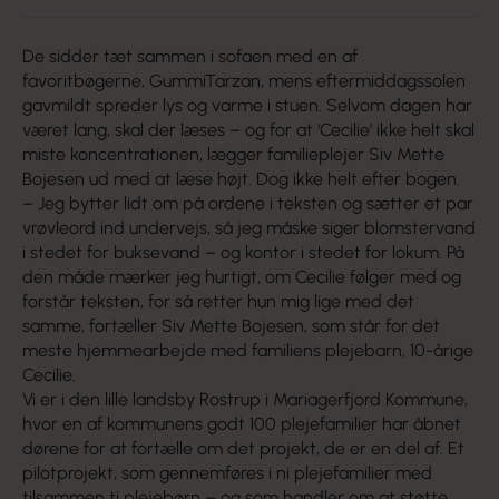
De sidder tæt sammen i sofaen med en af
favoritbøgerne, GummiTarzan, mens eftermiddagssolen
gavmildt spreder lys og varme i stuen. Selvom dagen har
været lang, skal der læses – og for at ‘Cecilie’ ikke helt skal
miste koncentrationen, lægger familieplejer Siv Mette
Bojesen ud med at læse højt. Dog ikke helt efter bogen.
– Jeg bytter lidt om på ordene i teksten og sætter et par
vrøvleord ind undervejs, så jeg måske siger blomstervand
i stedet for buksevand – og kontor i stedet for lokum. På
den måde mærker jeg hurtigt, om Cecilie følger med og
forstår teksten, for så retter hun mig lige med det
samme, fortæller Siv Mette Bojesen, som står for det
meste hjemmearbejde med familiens plejebarn, 10-årige
Cecilie.
Vi er i den lille landsby Rostrup i Mariagerfjord Kommune,
hvor en af kommunens godt 100 plejefamilier har åbnet
dørene for at fortælle om det projekt, de er en del af. Et
pilotprojekt, som gennemføres i ni plejefamilier med
tilsammen ti plejebørn – og som handler om at støtte