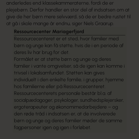
anderledes end klassekammeraterne, fordi de er
plejebørn. Derfor handler en stor del af indsatsen om at
give de her børn mere selvværd, så de er bedre rustet til
at gå i skole mange år endnu, siger Niels Graarup.
Ressourcecenter Mariagerfjord
Ressourcecenteret er et sted, hvor familier med
børn og unge kan få støtte, hvis de i en periode af
deres liv har brug for det.
Formålet er at støtte børn og unge og deres
familier i vante omgivelser, så de igen kan komme i
trivsel i lokalsamfundet. Støtten kan gives
individuelt i den enkelte familie, i grupper, hjemme
hos familierne eller på Ressourcecenteret.
Ressourcecenterets personale består bl.a. af
socialpædagoger, psykologer, sundhedsplejersker,
ergoterapeuter og økonomimedarbejdere – og
den røde tråd i indsatsen er, at de involverede
børn og unge og deres familier møder de samme
fagpersoner igen og igen i forløbet.