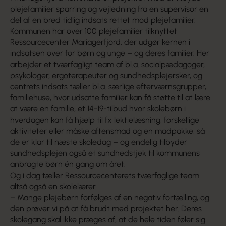
plejefamilier sparring og vejledning fra en supervisor en
del af en bred tidlig indsats rettet mod plejefamilier.
Kommunen har over 100 plejefamilier tilknyttet
Ressourcecenter Mariagerfjord, der udgør kernen i
indsatsen over for børn og unge – og deres familier. Her
arbejder et tværfagligt team af bl.a. socialpædagoger,
psykologer, ergoterapeuter og sundhedsplejersker, og
centrets indsats tæller bl.a. særlige efterværnsgrupper,
familiehuse, hvor udsatte familier kan få støtte til at lære
at være en familie, et 14-19-tilbud hvor skolebørn i
hverdagen kan få hjælp til fx lektielæsning, forskellige
aktiviteter eller måske aftensmad og en madpakke, så
de er klar til næste skoledag – og endelig tilbyder
sundhedsplejen også et sundhedstjek til kommunens
anbragte børn én gang om året.
Og i dag tæller Ressourcecenterets tværfaglige team
altså også en skolelærer.
– Mange plejebørn forfølges af en negativ fortælling, og
den prøver vi på at få brudt med projektet her. Deres
skolegang skal ikke præges af, at de hele tiden føler sig