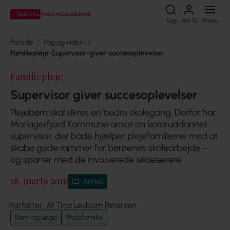
Søg
Søg
Mit SL
Menu
Forside
Fag og viden
Familiepleje-Supervisor-giver-succesoplevelser
Familiepleje
Supervisor giver succesoplevelser
Plejebørn skal sikres en bedre skolegang. Derfor har
Mariagerfjord Kommune ansat en læreruddannet
supervisor, der både hjælper plejefamilierne med at
skabe gode rammer for børnenes skolearbejde –
og sparrer med de involverede skolelærere
18. marts 2016
Artikel
Forfatter: Af Tina Løvbom Petersen
Børn og unge
Plejefamilie