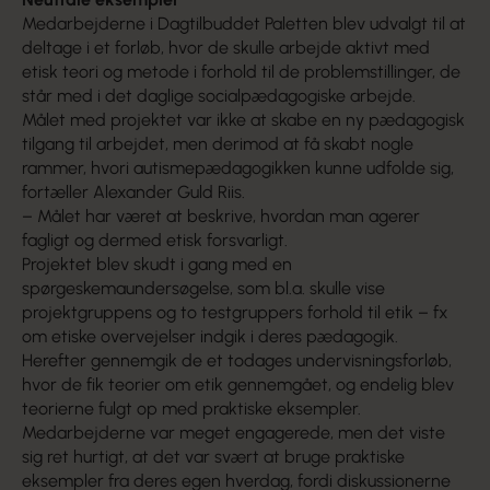
Medarbejderne i Dagtilbuddet Paletten blev udvalgt til at
deltage i et forløb, hvor de skulle arbejde aktivt med
etisk teori og metode i forhold til de problemstillinger, de
står med i det daglige socialpædagogiske arbejde.
Målet med projektet var ikke at skabe en ny pædagogisk
tilgang til arbejdet, men derimod at få skabt nogle
rammer, hvori autismepædagogikken kunne udfolde sig,
fortæller Alexander Guld Riis.
– Målet har været at beskrive, hvordan man agerer
fagligt og dermed etisk forsvarligt.
Projektet blev skudt i gang med en
spørgeskemaundersøgelse, som bl.a. skulle vise
projektgruppens og to testgruppers forhold til etik – fx
om etiske overvejelser indgik i deres pædagogik.
Herefter gennemgik de et todages undervisningsforløb,
hvor de fik teorier om etik gennemgået, og endelig blev
teorierne fulgt op med praktiske eksempler.
Medarbejderne var meget engagerede, men det viste
sig ret hurtigt, at det var svært at bruge praktiske
eksempler fra deres egen hverdag, fordi diskussionerne