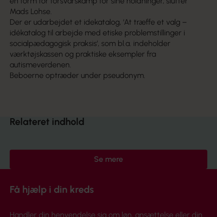
en form for forsvarskamp for sine holdninger, slutter
Mads Lohse.
Der er udarbejdet et idekatalog, ‘At træffe et valg –
idékatalog til arbejde med etiske problemstillinger i
socialpædagogisk praksis’, som bl.a. indeholder
værktøjskassen og praktiske eksempler fra
autismeverdenen.
Beboerne optræder under pseudonym.
Relateret indhold
Se mere
Få hjælp i din kreds
Handler din henvendelse sig om løn, ansættelse eller din