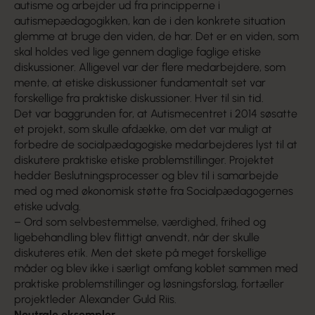
autisme og arbejder ud fra principperne i
autismepædagogikken, kan de i den konkrete situation
glemme at bruge den viden, de har. Det er en viden, som
skal holdes ved lige gennem daglige faglige etiske
diskussioner. Alligevel var der flere medarbejdere, som
mente, at etiske diskussioner fundamentalt set var
forskellige fra praktiske diskussioner. Hver til sin tid.
Det var baggrunden for, at Autismecentret i 2014 søsatte
et projekt, som skulle afdække, om det var muligt at
forbedre de socialpædagogiske medarbejderes lyst til at
diskutere praktiske etiske problemstillinger. Projektet
hedder Beslutningsprocesser og blev til i samarbejde
med og med økonomisk støtte fra Socialpædagogernes
etiske udvalg.
– Ord som selvbestemmelse, værdighed, frihed og
ligebehandling blev flittigt anvendt, når der skulle
diskuteres etik. Men det skete på meget forskellige
måder og blev ikke i særligt omfang koblet sammen med
praktiske problemstillinger og løsningsforslag, fortæller
projektleder Alexander Guld Riis.
Neutrale eksempler