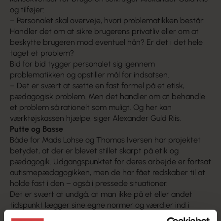
og tilføjer:
– Personalet skal overveje, hvori problematikken består:
Handler det om at sikre brugerens privatliv eller om at
beskytte brugeren mod eventuel hån? Er det i det hele
taget et problem?
Bid for bid tygger personalet sig igennem
problematikken og opstiller mål for indsatsen.
– Det er svært at sætte en fast formel på et etisk,
pædagogisk problem. Men det handler om at behandle
et problem så rationelt som muligt. Og her kan
værktøjskassen hjælpe, siger Alexander Guld Riis.
Putte og Basse
Både for Mads Lohse og Thomas Iversen har projektet
betydet, at der er blevet stillet skarpt på etik og
pædagogik. Udgangspunktet for deres arbejde er fortsat
autismepædagogikken, men de har fået redskaber til at
holde fast i den – også i pressede situationer.
Det er svært at undgå, at man ikke på et eller andet
tidspunkt lægger sine egne normer og værdier ind i
arbejdet. Og et begreb som fx værdighed kan betyde