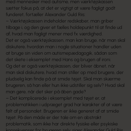
med mennesker med autisme, men værktøjskassen
sætter fokus på, at det er vigtigt at være fagligt godt
funderet, fortæller Alexander Guld Riis:
– Værktøjskassen indeholder redskaber, man griber
tilbage i, og den giver et fælles holdepunkt til at finde ud
af, hvad man fagligt mener med fx værdighed.
Det er også værktøjskassen, man kan bruge, når man skal
diskutere, hvordan man i nogle situationer handler uden
at bruge sin viden om autismepædagogik, sådan som
det skete i eksemplet med Hans og brugen af ironi.
Og det er også værktøjskassen, der bliver åbnet, når
man skal diskutere, hvad man stiller op med brugere, der
pludselig kan finde på at smide tøjet. Skal man skærme
brugeren, så han eller hun ikke udstiller sig selv? Hvad skal
man gøre, når det sker på åben gade?
– Det komplicerede i eksemplet med tøjet er, at
problematikken i udpræget grad har karakter af at være
følt af personalet. Brugeren er ikke generet af at smide
tøjet. På den måde er der tale om en abstrakt
problematik, som ikke har direkte fysiske eller psykiske
konsekvenser for brugeren selv, siger Alexander Guld Riis