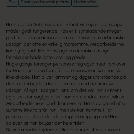
Etik
Socialpædagogisk praksis
Uddannelse
Hans bor på Autismecenter Storstrøm og er på mange
måder godt fungerende. Han er tilsyneladende meget
glad for at bruge ironi og kommer konstant med ironiske
udsagn, der ofte er virkelig morsomme. Medarbejderne
kan rigtig godt lide Hans, og hans ironiske udsagn
fremkalder både latter, smil og glæde.
Nogle gange forsøger personalet sig også med ironi over
for Hans, men den form for kommunikation kan han slet
ikke afkode. Han bliver lammet og kigger uforstående på
den medarbejder, der er kommet med det ironiske
udsagn. Af og til spørger Hans, om det var ironisk ment,
og bliver der sagt ja, bliver han bare endnu mere usikker.
Medarbejderne er godt klar over, at Hans på grund af sin
autisme ikke forstår ironi, men de kan komme til at
glemme det, fordi de i den daglige omgang med Hans
oplever, at han bruger det hele tiden.
Selvom medarbejderne således har en stor viden om