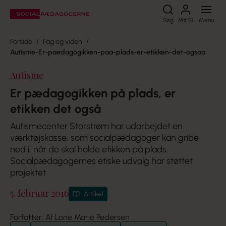
Søg
Søg
Mit SL
Menu
Forside
Fag og viden
Autisme-Er-paedagogikken-paa-plads-er-etikken-det-ogsaa
Autisme
Er pædagogikken på plads, er
etikken det også
Autismecenter Storstrøm har udarbejdet en
værktøjskasse, som socialpædagoger kan gribe
ned i, når de skal holde etikken på plads.
Socialpædagogernes etiske udvalg har støttet
projektet
5. februar 2016
Artikel
Forfatter: Af Lone Marie Pedersen