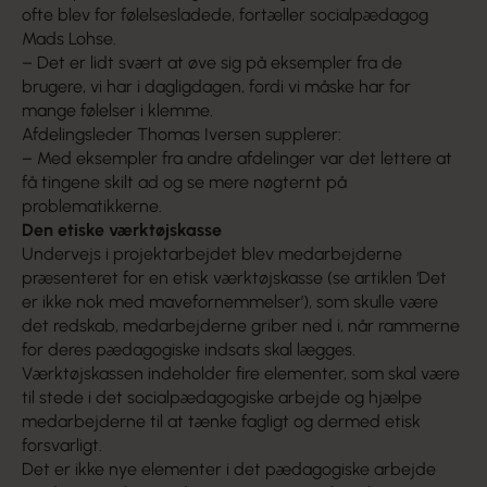
ofte blev for følelsesladede, fortæller socialpædagog
Mads Lohse.
– Det er lidt svært at øve sig på eksempler fra de
brugere, vi har i dagligdagen, fordi vi måske har for
mange følelser i klemme.
Afdelingsleder Thomas Iversen supplerer:
– Med eksempler fra andre afdelinger var det lettere at
få tingene skilt ad og se mere nøgternt på
problematikkerne.
Den etiske værktøjskasse
Undervejs i projektarbejdet blev medarbejderne
præsenteret for en etisk værktøjskasse (se artiklen ‘Det
er ikke nok med mavefornemmelser’), som skulle være
det redskab, medarbejderne griber ned i, når rammerne
for deres pædagogiske indsats skal lægges.
Værktøjskassen indeholder fire elementer, som skal være
til stede i det socialpædagogiske arbejde og hjælpe
medarbejderne til at tænke fagligt og dermed etisk
forsvarligt.
Det er ikke nye elementer i det pædagogiske arbejde