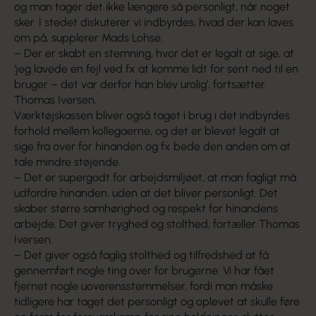
og man tager det ikke længere så personligt, når noget
sker. I stedet diskuterer vi indbyrdes, hvad der kan laves
om på, supplerer Mads Lohse.
– Der er skabt en stemning, hvor det er legalt at sige, at
‘jeg lavede en fejl ved fx at komme lidt for sent ned til en
bruger – det var derfor han blev urolig’, fortsætter
Thomas Iversen.
Værktøjskassen bliver også taget i brug i det indbyrdes
forhold mellem kollegaerne, og det er blevet legalt at
sige fra over for hinanden og fx bede den anden om at
tale mindre støjende.
– Det er supergodt for arbejdsmiljøet, at man fagligt må
udfordre hinanden, uden at det bliver personligt. Det
skaber større samhørighed og respekt for hinandens
arbejde. Det giver tryghed og stolthed, fortæller Thomas
Iversen.
– Det giver også faglig stolthed og tilfredshed at få
gennemført nogle ting over for brugerne. Vi har fået
fjernet nogle uoverensstemmelser, fordi man måske
tidligere har taget det personligt og oplevet at skulle føre