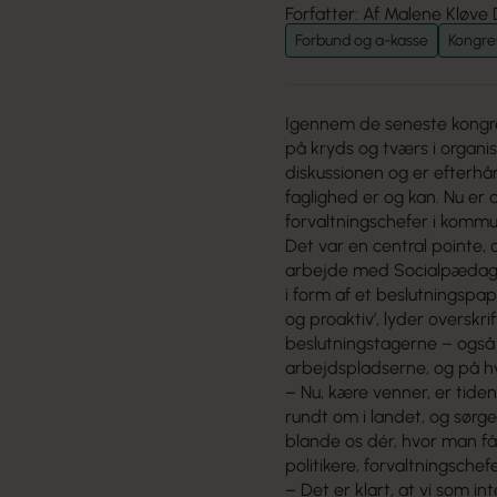
Forfatter: Af Malene Kløve 
Forbund og a-kasse
Kongre
Igennem de seneste kongr
på kryds og tværs i organ
diskussionen og er efterh
faglighed er og kan. Nu er 
forvaltningschefer i komm
Det var en central pointe
arbejde med Socialpædagog
i form af et beslutningspa
og proaktiv’, lyder overskr
beslutningstagerne – også
arbejdspladserne, og på 
– Nu, kære venner, er tide
rundt om i landet, og sørge 
blande os dér, hvor man får
politikere, forvaltningsche
– Det er klart, at vi som 