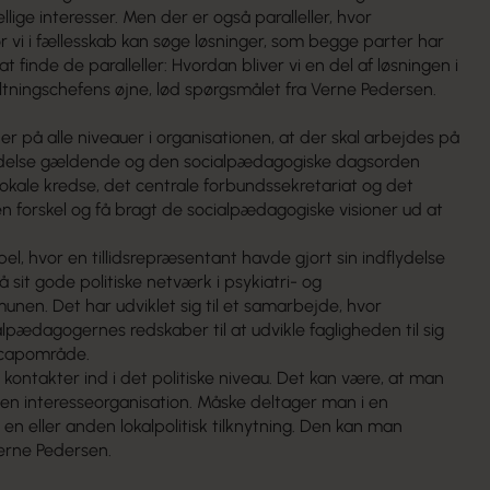
ige interesser. Men der er også paralleller, hvor
or vi i fællesskab kan søge løsninger, som begge parter har
t finde de paralleller: Hvordan bliver vi en del af løsningen i
valtningschefens øjne, lød spørgsmålet fra Verne Pedersen.
r på alle niveauer i organisationen, at der skal arbejdes på
flydelse gældende og den socialpædagogiske dagsorden
kale kredse, det centrale forbundssekretariat og det
 forskel og få bragt de socialpædagogiske visioner ud at
l, hvor en tillidsrepræsentant havde gjort sin indflydelse
sit gode politiske netværk i psykiatri- og
nen. Det har udviklet sig til et samarbejde, hvor
ædagogernes redskaber til at udvikle fagligheden til sig
capområde.
kontakter ind i det politiske niveau. Det kan være, at man
r en interesseorganisation. Måske deltager man i en
en eller anden lokalpolitisk tilknytning. Den kan man
Verne Pedersen.