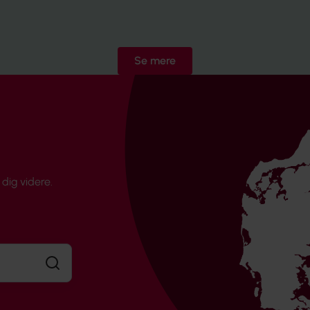
Se mere
dig videre.
Søg