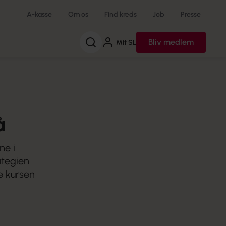
A-kasse
Om os
Find kreds
Job
Presse
Søg
Bliv medlem
Mit SL
å
ne i
ategien
e kursen