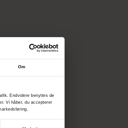
Om
rafik. Endvidere benyttes de
er. Vi håber, du accepterer
 markedsføring.