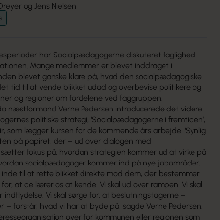
Dreyer og Jens Nielsen
s
esperioder har Socialpædagogerne diskuteret faglighed
isationen. Mange medlemmer er blevet inddraget i
ånden blevet ganske klare på, hvad den socialpædagogiske
det tid til at vende blikket udad og overbevise politikere og
uner og regioner om fordelene ved faggruppen.
, da næstformand Verne Pedersen introducerede det videre
ernes politiske strategi, ‘Socialpædagogerne i fremtiden’,
pir, som lægger kursen for de kommende års arbejde. ‘Synlig
iften på papiret, der – ud over dialogen med
 sætter fokus på, hvordan strategien kommer ud at virke på
hvordan socialpædagoger kommer ind på nye jobområder.
n inde til at rette blikket direkte mod dem, der bestemmer
for, at de lærer os at kende. Vi skal ud over rampen. Vi skal
 indflydelse. Vi skal sørge for, at beslutningstagerne –
fer – forstår, hvad vi har at byde på, sagde Verne Pedersen.
interesseorganisation over for kommunen eller regionen som