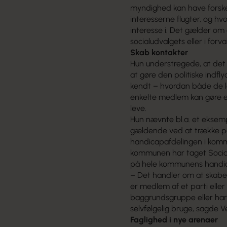
myndighed kan have forskell
interesserne flugter, og hv
interesse i. Det gælder om a
socialudvalgets eller i for
Skab kontakter
Hun understregede, at det e
at gøre den politiske ind
kendt – hvordan både de lo
enkelte medlem kan gøre en
leve.
Hun nævnte bl.a. et eksempe
gældende ved at trække på 
handicapafdelingen i kommu
kommunen har taget Socialp
på hele kommunens handi
– Det handler om at skabe 
er medlem af et parti elle
baggrundsgruppe eller har 
selvfølgelig bruge, sagde 
Faglighed i nye arenaer