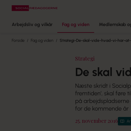
Arbejdsliv og vilkår
Fag og viden
Medlemskab og
Forside
Fag og viden
Strategi-De-skal-vide-hvad-vi-har-a
Strategi
De skal vi
Næste skridt i Social
fremtiden’, skal føre
på arbejdspladserne 
for de kommende år
25. november 2016
Ar