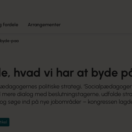
 fordele
Arrangementer
t-byde-paa
de, hvad vi har at byde p
pædagogernes politiske strategi, ‘Socialpædagoger
 til mere dialog med beslutningstagerne, udfolde str
og søge ind på nye jobområder – kongressen lagd
tikel