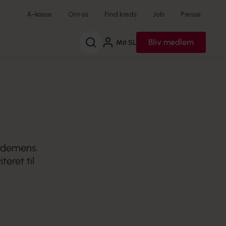
A-kasse
Om os
Find kreds
Job
Presse
Søg
Bliv medlem
Mit SL
r demens.
eret til