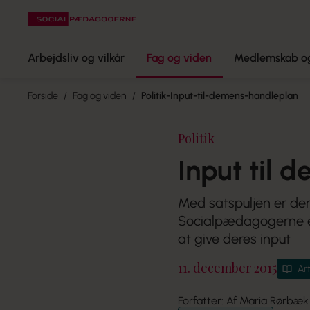
Arbejdsliv og vilkår
Fag og viden
Medlemskab og
Forside
Fag og viden
Politik-Input-til-demens-handleplan
Politik
Input til 
Med satspuljen er der
Socialpædagogerne er
at give deres input
11. december 2015
Art
Forfatter: Af Maria Rørbæk