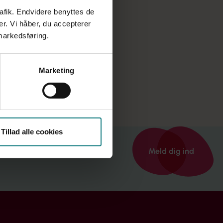
rafik. Endvidere benyttes de
er. Vi håber, du accepterer
 markedsføring.
Marketing
Tillad alle cookies
Meld dig ind