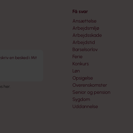
Få svar
Ansættelse
Arbejdsmiljø
Arbejdsskade
Arbejdstid
Barselsorlov
Ferie
 skriv en besked i Mit
Konkurs
Løn
Opsigelse
Overenskomster
 os her
.
Senior og pension
Sygdom
Uddannelse