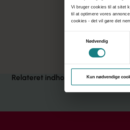
Kompetenceudviklingen ska
Vi bruger cookies til at sitet
demensområdet
I de næste mange måneder
til at optimere vores annonce
den nationale handleplan 
cookies - det vil gøre det n
pårørende som frontperso
Socialpædagogerne bliver 
Samtykkevalg
Har du selv input til, hvo
Nødvendig
Så hører Socialpædagogerne
Bendix på mail:
lab@sl.dk
Relateret indhold
Kun nødvendige cook