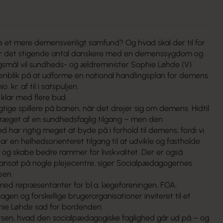
 et mere demensvenligt samfund? Og hvad skal der til for
for det stigende antal danskere med en demenssygdom og
smål vil sundheds- og ældreminister Sophie Løhde (V)
nblik på at udforme en national handlingsplan for demens
 kr. af til i satspuljen.
lar med flere bud.
tige spillere på banen, når det drejer sig om demens. Hidtil
ræget af en sundhedsfaglig tilgang – men den
 har rigtig meget at byde på i forhold til demens, fordi vi
 en helhedsorienteret tilgang til at udvikle og fastholde
og skabe bedre rammer for livskvalitet. Der er også
ansat på nogle plejecentre, siger Socialpædagogernes
sen.
med repræsentanter for bl.a. lægeforeningen, FOA,
gen og forskellige brugerorganisationer inviteret til et
ie Løhde sad for bordenden.
rsen, hvad den socialpædagogiske faglighed går ud på – og