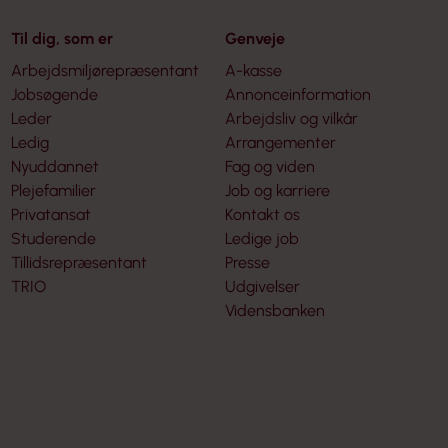
Til dig, som er
Genveje
Arbejdsmiljørepræsentant
A-kasse
Jobsøgende
Annonceinformation
Leder
Arbejdsliv og vilkår
Ledig
Arrangementer
Nyuddannet
Fag og viden
Plejefamilier
Job og karriere
Privatansat
Kontakt os
Studerende
Ledige job
Tillidsrepræsentant
Presse
TRIO
Udgivelser
Vidensbanken