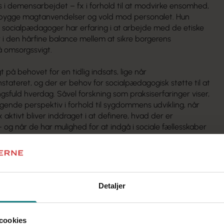
 i demensarbejdet – fx i forhold til at modvirke ensomhed,
rebygge magtanvendelser og vold mod personalet. Hun
at socialpædagoger har erfaring i at arbejde med de etiske
er i den hårfine balance mellem at sikre borgerens
 omsorgssvigt.
på behovet for en tidlig indsats, lige når
teret, og der er behov for socialpædagogisk støtte til at
gsfuld hverdag. Såvel forskning som praksiserfaringer viser,
gende perspektiv i forhold til sygdommens udvikling, når
tivt bliver inddraget i at definere, hvad der er
 – og når de har mulighed for at indgå i sociale fællesskaber
tæller Verne Pedersen.
nkrete input til handleplanen:
lere socialpædagoger på området.
ende tværfaglige samarbejder med mulighed for faglig
Detaljer
ettet og forebyggende indsats over for hjemmeboende
vil fremme hele familiens livskvalitet samtidig med, at
økonomiske gevinster
cookies