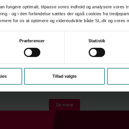
l styrkes for de socialpædagoger, der skal arbejde på
 kan fungere optimalt, tilpasse vores indhold og analysere vores t
 vil sundheds- og ældreministeren arbejde videre med
ring - og i den forbindelse sættes der også cookies fra tredjepart
– bl.a. gennem dialogmøder med såvel patienter og
emmere for os at optimere og videreudvikle både SL.dk og vores
nale. I maj afholdes et demenstopmøde, hvor også
inviteret.
rdan socialpædagoger kan bidrage til arbejdet med demens?
Præferencer
Statistik
 gerne fra dig. Kontakt socialfaglig konsulent Linda
ies
Tillad valgte
Se mere