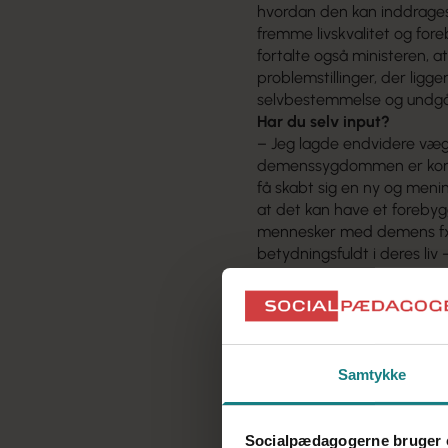
hvordan den kan inddrages
fremme livskvalitet og fo
fortalte også ministeren, 
problemstillinger, der ligg
selvbestemmelse og undgå
Har du selv input?
– Jeg lagde endvidere vægt 
demenssygdommen er konsta
få skabt sig en ny og menin
at det kan have et forebyg
mennesker med demens fx ak
betydningsfuldt i deres liv
med andre ligesindede, for
Til mødet havde hun fire ko
Der skal ansættes langt f
Der skal udvikles forpligt
sparring og udvikling.
Samtykke
Der skal udvikles en målr
mennesker med demens. Det 
der er mulighed for store 
Socialpædagogerne bruger 