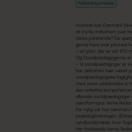
Forbund og a-kasse
Hvordan kan Danmark blive
at styrke indsatsen over 
deres pårørende? De spørg
gerne have svar på med he
– en plan, der er sat 470 mio.
Og Socialpædagogerne er k
– Vi socialpædagoger er vig
har debatten især været p
socialpædagogiske faglighed
med vores uddannelse jo har
den enkeltes kompetencer 
allerede socialpædagoger 
næstformand Verne Peder
For nylig var hun sammen 
psykologforeningen, Ældresa
rundbordsmøde, hvor Soph
Her forklarede Verne Pede