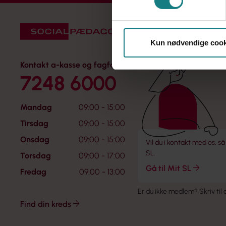
Kun nødvendige cook
Kontakt a-kasse og fagforening
7248 6000
Mandag
09:00 - 15:00
Tirsdag
09:00 - 15:00
Onsdag
09:00 - 15:00
Vil du i kontakt med os, så
SL.
Torsdag
09:00 - 17:00
Gå til Mit SL
Fredag
09:00 - 13:00
Er du ikke medlem?
Skriv til
Find din kreds