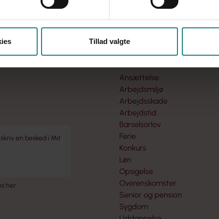
ies
Tillad valgte
Få svar
Ansættelse
Arbejdsmiljø
Arbejdsskade
Arbejdstid
Barselsorlov
Ferie
 skriv en besked i Mit
Konkurs
Løn
Opsigelse
Overenskomster
 os her
.
Senior og pension
Sygdom
Uddannelse