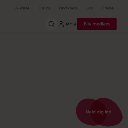
A-kasse
Om os
Find kreds
Job
Presse
Søg
Bliv medlem
Mit SL
Meld dig ind