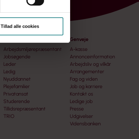
Tillad alle cookies
Til dig, som er
Genveje
Arbejdsmiljørepræsentant
A-kasse
Jobsøgende
Annonceinformation
Leder
Arbejdsliv og vilkår
Ledig
Arrangementer
Nyuddannet
Fag og viden
Plejefamilier
Job og karriere
Privatansat
Kontakt os
Studerende
Ledige job
Tillidsrepræsentant
Presse
TRIO
Udgivelser
Vidensbanken