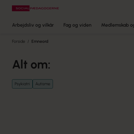
Arbejdsliv og vilkår
Fag og viden
Medlemskab og
Forside
Emneord
Alt om:
Psykiatri
Autisme