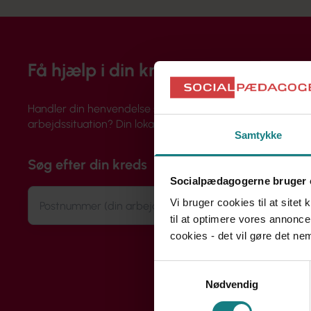
Få hjælp i din kreds
Handler din henvendelse sig om løn, ansættelse eller din
arbejdssituation? Din lokale kreds rådgiver dig og hjælper 
Samtykke
Søg efter din kreds
Socialpædagogerne bruger 
Vi bruger cookies til at sitet
til at optimere vores annonce
cookies - det vil gøre det n
Samtykkevalg
Nødvendig