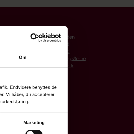
Bornholm
Hovedstaden
Midtjylland
Nordjylland
Om
Sjælland og Øerne
Syddanmark
rafik. Endvidere benyttes de
er. Vi håber, du accepterer
 markedsføring.
Marketing