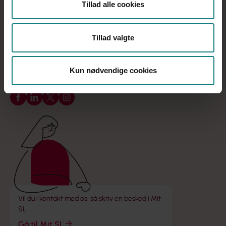
Tillad alle cookies
Onsdag
09:00 - 15:00
Torsdag
09:00 - 17:00
Tillad valgte
Fredag
09:00 - 13:00
Kun nødvendige cookies
Find din kreds
Følg os på Facebook
Følg os på LinkedIn
Følg os på X
Følg os på Instagram
Vil du i kontakt med os, så skriv en besked i Mit
SL.
Gå til Mit SL