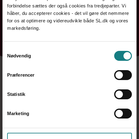
forbindelse sættes der også cookies fra tredjeparter. Vi
håber, du accepterer cookies - det vil gøre det nemmere
for os at optimere og videreudvikle både SL.dk og vores
markedsføring.
Bornholm
Hovedstaden
Midtjylland
Nordjylland
Sjælland og Øerne
Syddanmark
Samtykkevalg
Nødvendig
Præferencer
Statistik
Kontakt a-kasse og fagforening
7248 6000
Marketing
Mandag
09:00 - 15:00
Tirsdag
09:00 - 15:00