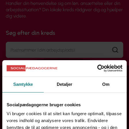
Handler din henvendelse sig om løn, ansættelse eller din
arbejdssituation? Din lokale kreds rådgiver dig og hjælper
dig videre.
Søg efter din kreds
Søg
Samtykke
Detaljer
Om
Socialpædagogerne bruger cookies
Vi bruger cookies til at sitet kan fungere optimalt, tilpasse
vores indhold og analysere vores trafik. Endvidere
benyttes de til at optimere vores annoncering - og i den