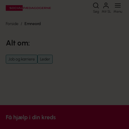
Søg
Søg
Mit SL
Menu
Forside
Emneord
Alt om:
Job og karriere
Leder
Få hjælp i din kreds