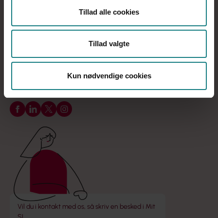
Tillad alle cookies
Tirsdag
09:00 - 15:00
Onsdag
09:00 - 15:00
Tillad valgte
Torsdag
09:00 - 17:00
Fredag
09:00 - 13:00
Kun nødvendige cookies
Find din kreds
Følg os på Facebook
Følg os på LinkedIn
Følg os på X
Følg os på Instagram
Vil du i kontakt med os, så skriv en besked i Mit
SL.