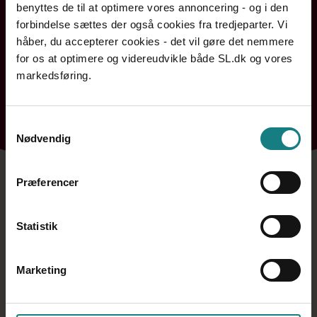
benyttes de til at optimere vores annoncering - og i den
forbindelse sættes der også cookies fra tredjeparter. Vi
håber, du accepterer cookies - det vil gøre det nemmere
for os at optimere og videreudvikle både SL.dk og vores
markedsføring.
Bornholm
Hovedstaden
Midtjylland
Nordjylland
Sjælland og Øerne
Syddanmark
Samtykkevalg
Nødvendig
Præferencer
Statistik
Kontakt a-kasse og fagforening
7248 6000
Marketing
Mandag
09:00 - 15:00