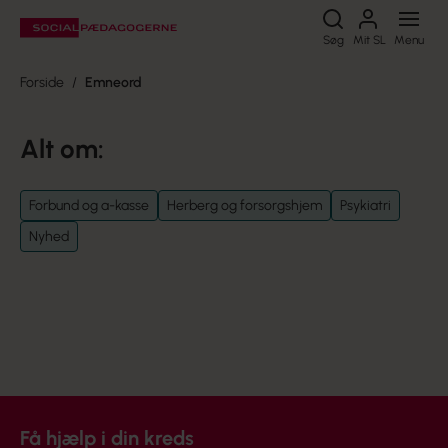
Søg
Søg
Mit SL
Menu
Forside
Emneord
Alt om:
Forbund og a-kasse
Herberg og forsorgshjem
Psykiatri
Nyhed
Få hjælp i din kreds