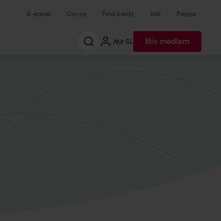
A-kasse
Om os
Find kreds
Job
Presse
Søg
Bliv medlem
Mit SL