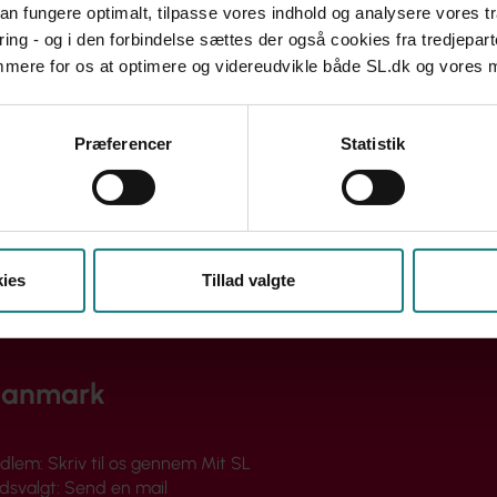
 kan fungere optimalt, tilpasse vores indhold og analysere vores t
ring - og i den forbindelse sættes der også cookies fra tredjepart
emmere for os at optimere og videreudvikle både SL.dk og vores
Præferencer
Statistik
ies
Tillad valgte
danmark
dlem:
Skriv til os gennem Mit SL
lidsvalgt:
Send en mail