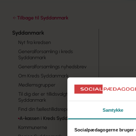
Tilbage til Syddanmark
Syddanmark
Nyt fra kredsen
Generalforsamling i kreds
Syddanmark
Generalforsamlings nyhedsbrev
Om Kreds Syddanmark
Medlemsgrupper
Til dig der er tillidsvalgt i Kreds
Syddanmark
Find din fællestillidsrepræsentant
Samtykke
A-kassen i Kreds Syddanmark
Kommunerne
Socialpædagogerne bruger 