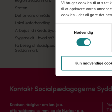
Region Syddanmark
Vi bruger cookies til at sitet
Staten
til at optimere vores annonce
cookies - det vil gøre det n
Det private område
Lokal lønforhandling
Samtykkevalg
Arbejdstid i Kreds Syddanmark
Nødvendig
Sygemeldt - hvad så?
Få besøg af Socialpædagogerne
Syddanmark
Kun nødvendige cook
Kontakt Socialpædagogerne Syd
Me
Kredsen rådgiver om løn, job,
Til
efteruddannelse mm. og de hjælper dig,