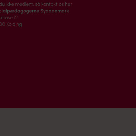
 du ikke medlem, så
kontakt os her
cialpædagogerne Syddanmark
kmose 12
00 Kolding
g os på Facebook