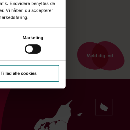
rafik. Endvidere benyttes de
er. Vi håber, du accepterer
 markedsføring.
Marketing
Meld dig ind
Tillad alle cookies