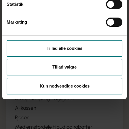
Statistik
Nordjylland
Marketing
Få besøg af socialpædagogerne
Hvem er vi?
Kredskontoret
Tillad alle cookies
Generalforsamling
Bestyrelsen
Tillad valgte
Nyheder fra kredsen
Faggrupper
Kun nødvendige cookies
Fang faget!
Arbejdsmiljø og Faglighed
A-kassen
Pjecer
Medlemsfordele tilbud og rabatter