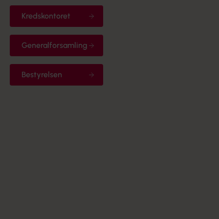
Kredskontoret
Generalforsamling
Bestyrelsen
Kredskontoret
Få et overblik over alle de ansatte i Kreds Nordjylland
her
Generalforsamling