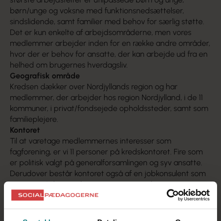
børn/unge og voksne med funktionsnedsættelser,
sindslidende, samt familier med behov for særlig støtte.
Det er kun enkelte af arbejdsområderne, men vores
medlemmer arbejder inden for en række andre områder,
hvor der er behov for ansatte, der kan arbejde ud fra en
helhed om brugernes hverdagsliv.
Geografisk område
Kredsen dækker over Nordjyllands region og har
medlemmer, der arbejder hos region Nordjylland, i de 11
kommuner, i privat/fondsejede opholdssteder, samt som
familieplejere.
Kontoret
Til at varetage medlemmernes interesser som
fagforening, er vi 11 personer på
kredskontoret
. Fire som
er politisk valgt på generalforsamlingen og syv ansatte.
Derudover består kontoret også af en jobkonsulent som
er ansat i A-kassen, hvis opgave er at administrerer
kredsens jobformidling og varetager kontakt til ledige
medlemmer.
Øverste myndighed