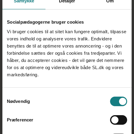
Samtykke
Detaljer
Om
Øverste myndighed for Socialpædagogerne Nordjylland
er
generalforsamlingen
, som afholdes hvert år. På
Generalforsamlingen vælges
bestyrelsen
som er på 15
Socialpædagogerne bruger cookies
personer. Bestyrelsen har det overordnede ansvar for
Socialpædagogerne Nordjyllands daglige drift og virke.
Vi bruger cookies til at sitet kan fungere optimalt, tilpasse
De fire politisk valgte har det daglige ansvar i
vores indhold og analysere vores trafik. Endvidere
Socialpædagogerne Nordjylland.
benyttes de til at optimere vores annoncering - og i den
Værdigrundlag
forbindelse sættes der også cookies fra tredjeparter. Vi
Værdigrundlaget
indeholder værdier og mål for
håber, du accepterer cookies - det vil gøre det nemmere
Socialpædagogerne Nordjylland. Det danner det
for os at optimere og videreudvikle både SL.dk og vores
idémæssige grundlag for kredsens virke, i det daglige
markedsføring.
arbejde såvel som i udviklingen af organisationen.
Værdigrundlaget er også et holdningsgrundlag, som alle
der arbejder fagpolitisk i Socialpædagogerne
Samtykkevalg
Nordjylland bør anvende som forudsætninger for deres
Nødvendig
virke.
Præferencer
Tilbage til Nordjylland