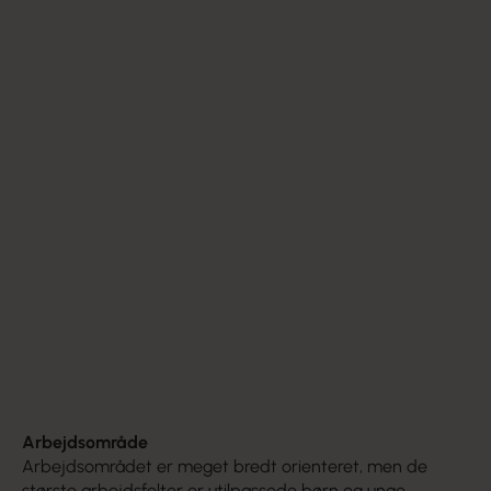
Find referater fra tidligere generalforsamlinger her
Kredsbestyrelsen
Find listen over besyrelsesmedlemmerne i din kreds
her
Uddannede pædagoger
Håndværksfaglært personale
Ikke pædagogisk uddannede
Enkeltpersoner, der har fået dispensation fra
uddannelseskravene.
Arbejdsområde
Arbejdsområdet er meget bredt orienteret, men de
største arbejdsfelter er utilpassede børn og unge,