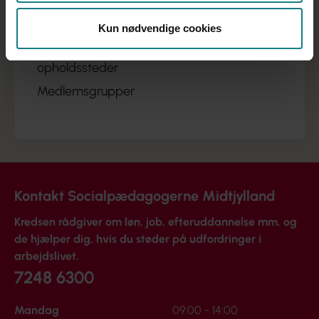
Kredsens arrangementer
Til dig der er tillidsvalgt
Kun nødvendige cookies
Kommunerne, regionen og private
opholdssteder
Medlemsgrupper
Kontakt Socialpædagogerne Midtjylland
Kredsen rådgiver om løn, job, efteruddannelse mm. og
de hjælper dig, hvis du støder på udfordringer i
arbejdslivet.
7248 6300
Mandag
09:00 - 14:00