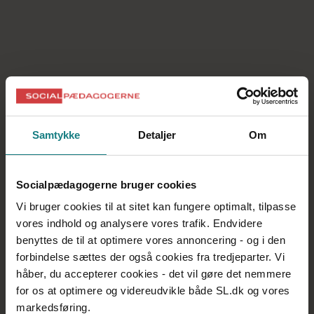
Kongresdelegerede Midtjylland
Læs mere her
Administration og arrangementer
Læs mere her
Samtykke
Detaljer
Om
Konsulenter
Socialpædagogerne bruger cookies
Læs mere her
Vi bruger cookies til at sitet kan fungere optimalt, tilpasse
vores indhold og analysere vores trafik. Endvidere
benyttes de til at optimere vores annoncering - og i den
Sagsbehandlere
forbindelse sættes der også cookies fra tredjeparter. Vi
håber, du accepterer cookies - det vil gøre det nemmere
Læs mere her
for os at optimere og videreudvikle både SL.dk og vores
markedsføring.