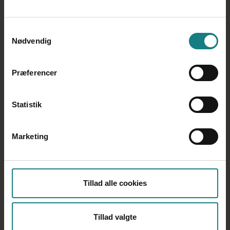
Tilbage til Midtjylland
Samtykkevalg
Nødvendig
Midtjylland
Din kreds
Præferencer
Politisk niveau Midtjylland
Valgte og ansatte
Statistik
Forretningsudvalg
Kredsbestyrelsen Midtjylland
Marketing
Hovedbestyrelsesmedlemmer Midtjylland
Kongresdelegerede Midtjylland
Administration
Tillad alle cookies
Konsulenter
Sagsbehandlere
Tillad valgte