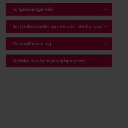
Kongresdelegerede
Bestyrelsesmøder og referater i Midtylland
Generalforsamling
Kredsbestyrelsens arbejdsprogram
Bestyrelsen og HB medlemmer
Se hvem der sidder i bestyrelsen, følg med i deres
møder og se visioner og politikker for deres arbejde.