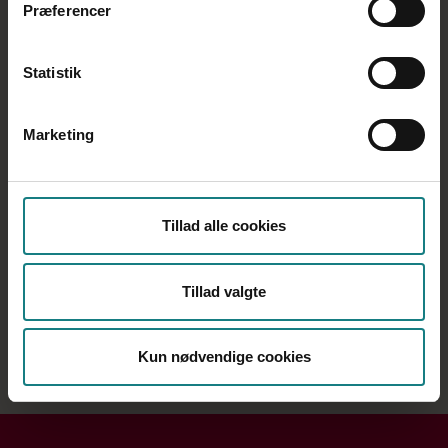
Kongresdelegerede
Præferencer
Bestyrelsesmøder og referater i
Midtylland
Statistik
Generalforsamling
Kredsbestyrelsens arbejdsprogram
Marketing
Valgte og ansatte
Kredsens arrangementer
Til dig der er tillidsvalgt
Tillad alle cookies
Kommunerne, regionen og private
opholdssteder
Tillad valgte
Medlemsgrupper
Kun nødvendige cookies