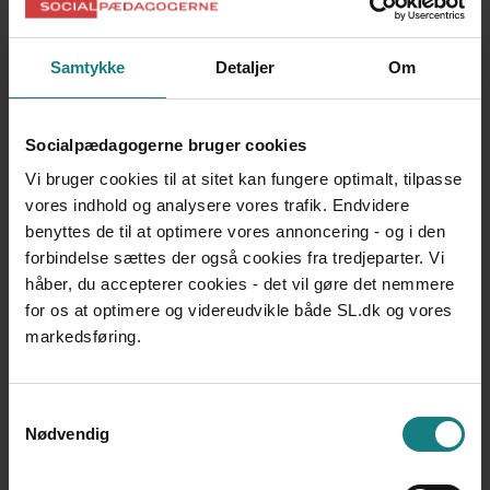
Kredbestyrelsens arbejdsprogram
Samtykke
Detaljer
Om
Socialpædagogerne Midtjyllands arbejdsprogram
kan du læse mere om her.
Socialpædagogerne bruger cookies
Vi bruger cookies til at sitet kan fungere optimalt, tilpasse
vores indhold og analysere vores trafik. Endvidere
benyttes de til at optimere vores annoncering - og i den
forbindelse sættes der også cookies fra tredjeparter. Vi
Tilbage til Midtjylland
håber, du accepterer cookies - det vil gøre det nemmere
for os at optimere og videreudvikle både SL.dk og vores
Midtjylland
markedsføring.
Din kreds
Politisk niveau Midtjylland
Samtykkevalg
Nødvendig
Bestyrelsen og HB medlemmer i
Midtjylland