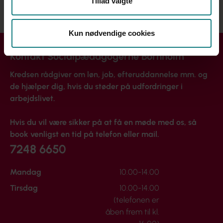
Tillad valgte
Kun nødvendige cookies
Kontakt Socialpædagogerne Bornholm
Kredsen rådgiver om løn, job, efteruddannelse mm. og
de hjælper dig, hvis du støder på udfordringer i
arbejdslivet.
Hvis du vil være sikker på at få en møde med os, så
book venligst en tid på telefon eller mail.
7248 6650
Mandag
10.00-14.00
Tirsdag
10.00-14.00
(telefonen er
åben frem til kl.