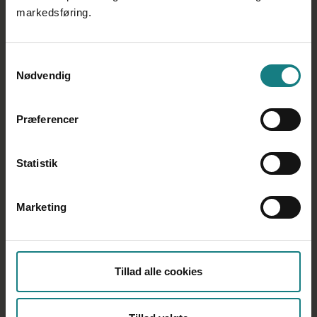
markedsføring.
Tilbage til Bornholm
Samtykkevalg
Nødvendig
Bornholm
Om Kreds Bornholm
Præferencer
Lokalsektioner og udvalg
Arbejdsmiljørepræsentant i Kreds Bornholm
Statistik
Tillidsrepræsentant i Kreds Bornholm
Ledere i Kreds Bornholm
Marketing
Familieplejer
Pensionister og efterlønsmodtagere
Nyttig information
Tillad alle cookies
Faglighed forandrer liv