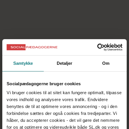
Ledere
Leder i kreds Bornholm
Familieplejer
Medlemmer af Socialpædagogerne, der arbejder
Samtykke
Detaljer
Om
professionelt som familieplejere og som har bopæl
på Bornholm, er tilknyttet Familieplejerne i Kreds
Bornholm
Socialpædagogerne bruger cookies
Vi bruger cookies til at sitet kan fungere optimalt, tilpasse
vores indhold og analysere vores trafik. Endvidere
Pensionister og efterlønsmodtagere
benyttes de til at optimere vores annoncering - og i den
forbindelse sættes der også cookies fra tredjeparter. Vi
Seniorer bestyrelse og arrangementer
håber, du accepterer cookies - det vil gøre det nemmere
for os at optimere og videreudvikle både SL.dk og vores