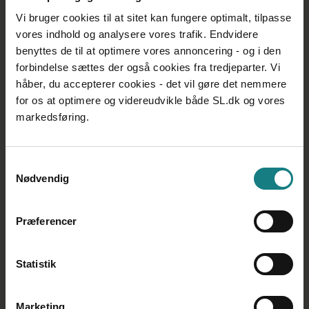
Sjælland og Øerne
Vi bruger cookies til at sitet kan fungere optimalt, tilpasse
Om Socialpædagogerne Sjælland og
vores indhold og analysere vores trafik. Endvidere
Øerne
benyttes de til at optimere vores annoncering - og i den
forbindelse sættes der også cookies fra tredjeparter. Vi
Kredsens aftaler og overenskomster
håber, du accepterer cookies - det vil gøre det nemmere
Artikler og inspiration
for os at optimere og videreudvikle både SL.dk og vores
Tillidsrepræsentanter og
markedsføring.
arbejdsmiljørepræsentanter i kreds
Sjælland og Øerne
Samtykkevalg
Medlemsfordele i Socialpædagogerne
Nødvendig
Sjælland og Øerne
Gratis advokathjælp
Præferencer
Spar når du handler
A/S Fællesbyg Roskilde
Statistik
Temaaftener 2026
Kursusdage hos Socialpædagogerne Sjælland
Marketing