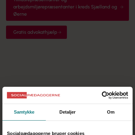
arbejdsmiljørepræsentanter i kreds Sjælland og
Øerne
Gratis advokathjælp
Pluskortet
Forbrugsforeningen
Samtykke
Detaljer
Om
Tilbage til Sjælland og Øerne
Socialpædagogerne bruger cookies